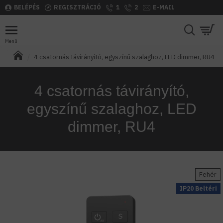
BELÉPÉS
REGISZTRÁCIÓ
1
2
E-MAIL
4 csatornás távirányító, egyszínű szalaghoz, LED dimmer, RU4
4 csatornás távirányító,
egyszínű szalaghoz, LED
dimmer, RU4
Fehér
IP20 Beltéri