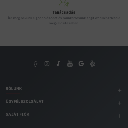
Tanácsadás
Írd meg nekünk elgondolásodat és munkatársunk segít az elképzeléseid
megvalósításában.
RÓLUNK
ÜGYFÉLSZOLGÁLAT
SAJÁT FIÓK