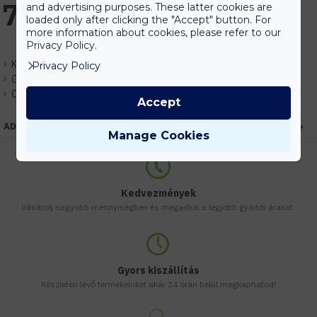
7.553 Ft
and advertising purposes. These latter cookies are
loaded only after clicking the "Accept" button. For
more information about cookies, please refer to our
Privacy Policy.
Készlet:
Raktáron
Privacy Policy
Gyártó:
Optonica
Cikkszám:
EHOP6341
Accept
ADATOK
Manage Cookies
Kedvezmények
Vásárolj nagyobb mennyiségben és megadjuk a legjobb gyártói árakat.
Gyors kiszállítás
Készleten lévő termékeinket akár 24 órán belül megkaphatod!