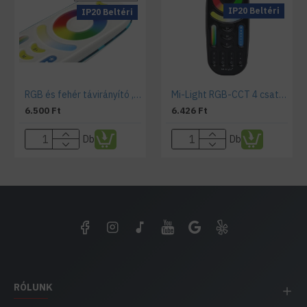
IP20 Beltéri
IP20 Beltéri
RGB és fehér távirányító , állítható fehér színárnyalat , Dimmer , 4 csoport (zóna) , group control
Mi-Light RGB-CCT 4 csatornás érintőgombos távirányító Fekete
6.500 Ft
6.426 Ft
Db
Db
RÓLUNK