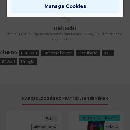
Készleten lévő termékeinket akár 24 órán belül megkaphatod!
Manage Cookies
Tanácsadás
Írd meg nekünk elgondolásodat és munkatársunk segít az elképzeléseid
megvalósításában.
CÍMKÉK:
RGB+CCT
Színes reflektor
Díszvilágító
IP65
50Watt
Mi-Light
KAPCSOLÓDÓ ÉS KOMPATIBILIS TERMÉKEK
RGB+CCT (Full Color)
Fehér
Fekete
Dimmelhető