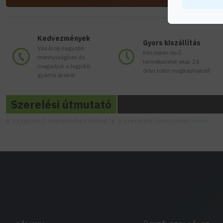
Kedvezmények
Gyors kiszállítás
Vásárolj nagyobb
Készleten lévő
mennyiségben és
termékeinket akár 24
megadjuk a legjobb
órán belül megkaphatod!
gyártói árakat.
Szerelési útmutató
A szakszerű szereléshez töltsd le a szerelési útmutatót
innen.