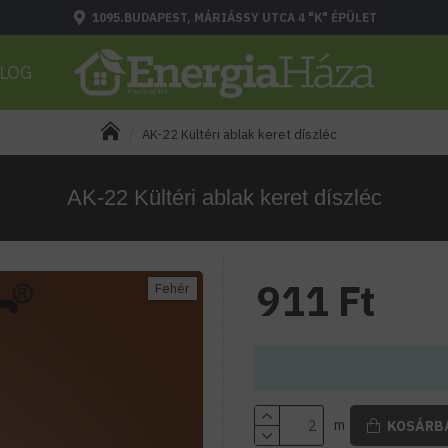
1095.BUDAPEST, MÁRIÁSSY UTCA 4 "K" ÉPÜLET
LOG
AK-22 Kültéri ablak keret díszléc
AK-22 Kültéri ablak keret díszléc
911 Ft
Fehér
m
KOSÁRB