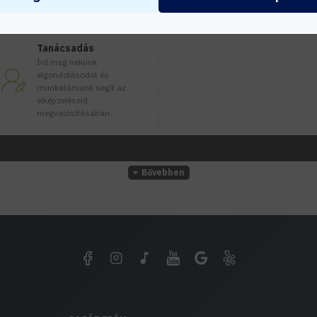
Tanácsadás
Írd meg nekünk
elgondolásodat és
munkatársunk segít az
elképzeléseid
megvalósításában.