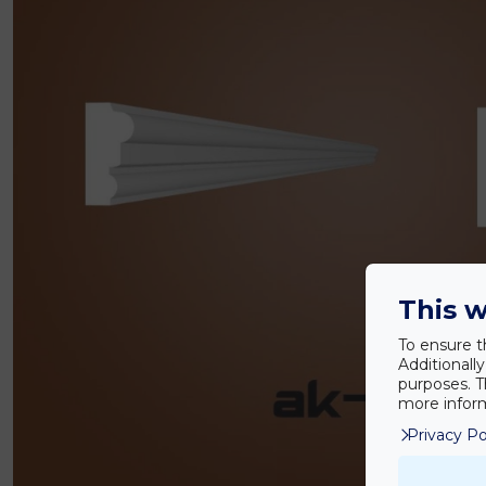
This w
To ensure t
Additionall
purposes. T
more inform
Privacy Po