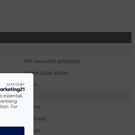
XPS (extrudált polisztirol)
Kültéri ablak díszléc
Fehér
s essential.
vertising
tton. For
25 mm
2000 mm
50 mm