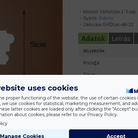
Készlet:
Várhatóan 1-3 nap
Gyártó:
Indecor
Cikkszám:
EHIDLec-AK-22
Adatok
Leírás
JELLEMZŐK
Anyaga
Típus
ebsite uses cookies
Szín
he proper functioning of the website, the use of certain cookies i
MÉRETEK
y, we use cookies for statistical, marketing measurement, and ad
hese latter cookies are loaded only after clicking the "Accept" bu
Szélesség (mm)
ation about cookies, please refer to our Privacy Policy.
Hosszúság (mm)
licy
Magasság (mm)
Manage Cookies
Accept