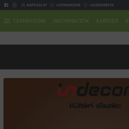
KAPCSOLAT
+36706092300
+36203898170
TERMÉKEINK
INFORMÁCIÓK
KARRIER
B