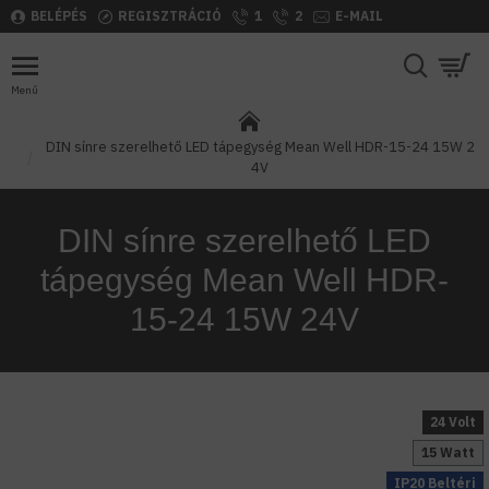
BELÉPÉS
REGISZTRÁCIÓ
1
2
E-MAIL
DIN sínre szerelhető LED tápegység Mean Well HDR-15-24 15W 2
4V
DIN sínre szerelhető LED
tápegység Mean Well HDR-
15-24 15W 24V
24 Volt
15 Watt
IP20 Beltéri