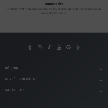
Tanácsadás
Írd meg nekünk elgondolásodat és munkatársunk segít az elképzeléseid
megvalósításában.
RÓLUNK
ÜGYFÉLSZOLGÁLAT
SAJÁT FIÓK