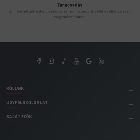
Tanácsadás
Írd meg nekünk elgondolásodat és munkatársunk segít az elképzeléseid
megvalósításában.
RÓLUNK
ÜGYFÉLSZOLGÁLAT
SAJÁT FIÓK