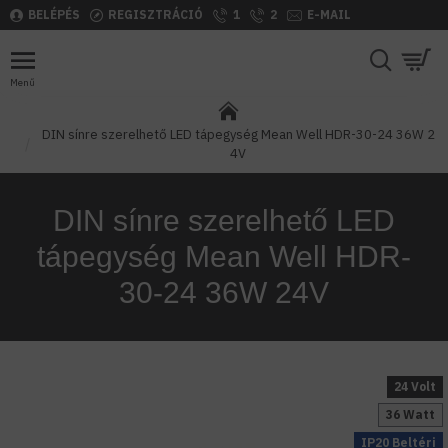
BELÉPÉS
REGISZTRÁCIÓ
1
2
E-MAIL
DIN sínre szerelhető LED tápegység Mean Well HDR-30-24 36W 2
4V
DIN sínre szerelhető LED
tápegység Mean Well HDR-
30-24 36W 24V
24 Volt
36 Watt
IP20 Beltéri