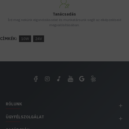
Tanácsadás
Írd meg nekünk elgondolásodat és munkatársunk segít az elképzeléseid
megvalósításában.
CÍMKÉK:
10W
24V
RÓLUNK
ÜGYFÉLSZOLGÁLAT