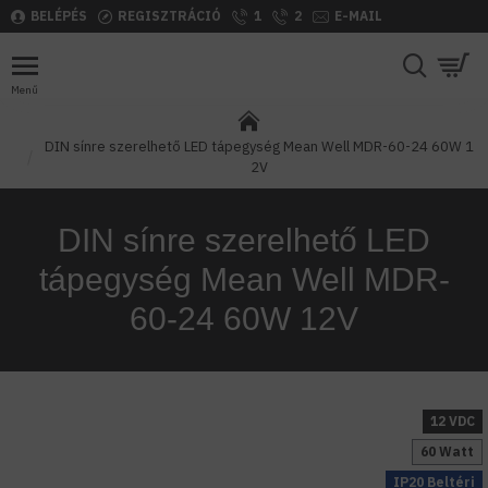
BELÉPÉS
REGISZTRÁCIÓ
1
2
E-MAIL
DIN sínre szerelhető LED tápegység Mean Well MDR-60-24 60W 1
2V
DIN sínre szerelhető LED
tápegység Mean Well MDR-
60-24 60W 12V
12 VDC
60 Watt
IP20 Beltéri