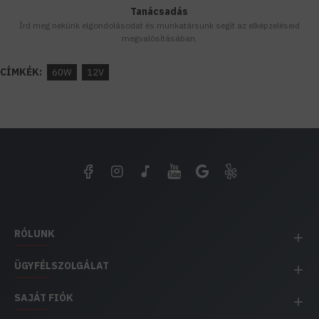
Tanácsadás
Írd meg nekünk elgondolásodat és munkatársunk segít az elképzeléseid
megvalósításában.
CÍMKÉK:
60W
12V
RÓLUNK
ÜGYFÉLSZOLGÁLAT
SAJÁT FIÓK