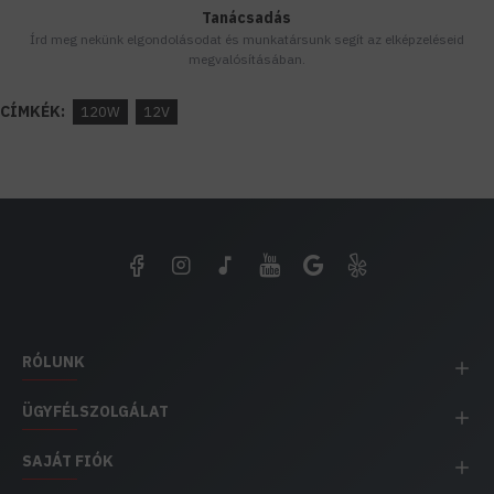
Tanácsadás
Írd meg nekünk elgondolásodat és munkatársunk segít az elképzeléseid
megvalósításában.
CÍMKÉK:
120W
12V
RÓLUNK
ÜGYFÉLSZOLGÁLAT
SAJÁT FIÓK