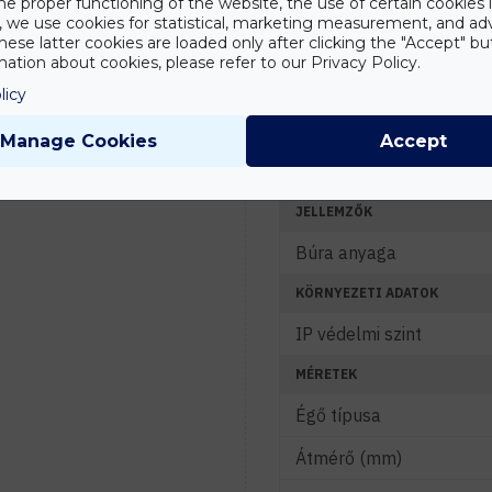
FÉNYTECHNIKAI ADATOK
he proper functioning of the website, the use of certain cookies i
y, we use cookies for statistical, marketing measurement, and ad
Fényáram (lm)
hese latter cookies are loaded only after clicking the "Accept" bu
ation about cookies, please refer to our Privacy Policy.
Tanácsadás
Színhőmérséklet (K)
licy
Írd meg nekünk
elgondolásodat és
Sugárzási szög (°)
munkatársunk segít az
Manage Cookies
Accept
elképzeléseid
Energiahatékonyság (L
megvalósításában.
JELLEMZŐK
Búra anyaga
KÖRNYEZETI ADATOK
IP védelmi szint
MÉRETEK
Égő típusa
Átmérő (mm)