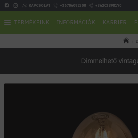
KAPCSOLAT
+36706092300
+36203898170
TERMÉKEINK
INFORMÁCIÓK
KARRIER
B
D
Dimmelhető vintag