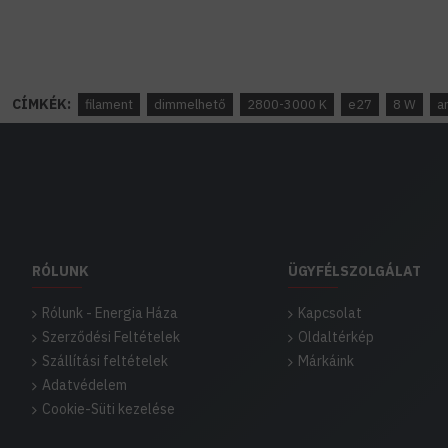
CÍMKÉK:
filament
dimmelhető
2800-3000 K
e27
8 W
a
RÓLUNK
ÜGYFÉLSZOLGÁLAT
Rólunk - Energia Háza
Kapcsolat
Szerződési Feltételek
Oldaltérkép
Szállítási feltételek
Márkáink
Adatvédelem
Cookie-Süti kezelése