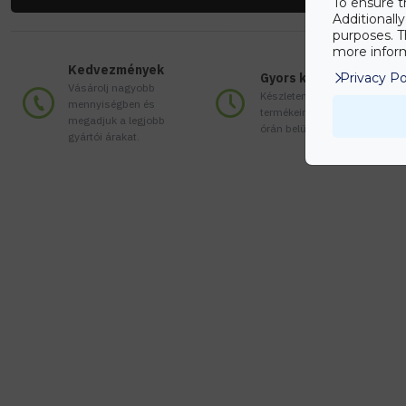
To ensure t
Additionall
purposes. T
more inform
Kedvezmények
Gyors kiszállítás
Privacy Po
Vásárolj nagyobb
Készleten lévő
mennyiségben és
termékeinket akár 24
megadjuk a legjobb
órán belül megkaphatod!
gyártói árakat.