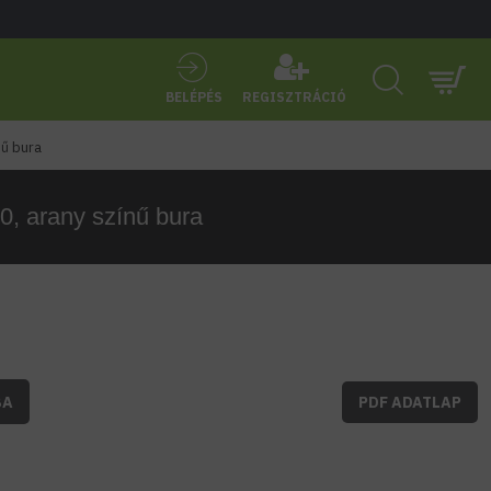
BELÉPÉS
REGISZTRÁCIÓ
nű bura
, arany színű bura
BA
PDF ADATLAP