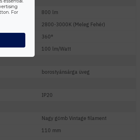
s essential.
vertising
800 lm
tton. For
2800-3000K (Meleg Fehér)
360°
m/W)
100 lm/Watt
borostyánsárga üveg
IP20
Nagy gömb Vintage filament
110 mm