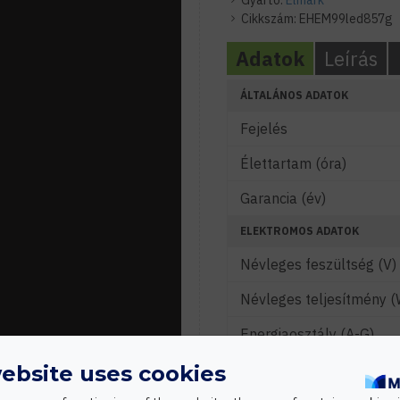
Gyártó:
Elmark
Cikkszám:
EHEM99led857g
Adatok
Leírás
ÁLTALÁNOS ADATOK
Fejelés
Élettartam (óra)
Garancia (év)
ELEKTROMOS ADATOK
Névleges feszültség (V)
Névleges teljesítmény (
Energiaosztály (A-G)
Vezérelhetőség
ebsite uses cookies