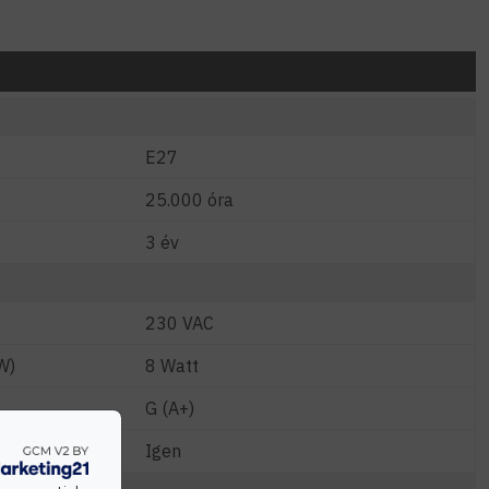
E27
25.000 óra
3 év
230 VAC
W)
8 Watt
G (A+)
Igen