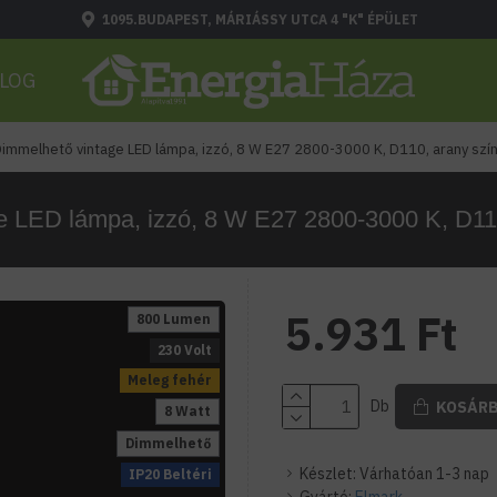
1095.BUDAPEST, MÁRIÁSSY UTCA 4 "K" ÉPÜLET
LOG
immelhető vintage LED lámpa, izzó, 8 W E27 2800-3000 K, D110, arany szí
e LED lámpa, izzó, 8 W E27 2800-3000 K, D110
5.931 Ft
800 Lumen
230 Volt
Meleg fehér
Db
KOSÁR
8 Watt
Dimmelhető
Készlet:
Várhatóan 1-3 nap
IP20 Beltéri