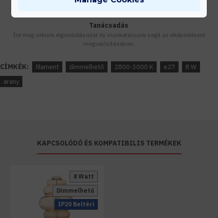
Tanácsadás
Írd meg nekünk elgondolásodat és munkatársunk segít az elképzeléseid
megvalósításában.
CÍMKÉK:
filament
dimmelhető
2800-3000 K
e27
8 W
arany
KAPCSOLÓDÓ ÉS KOMPATIBILIS TERMÉKEK
8 Watt
Dimmelhető
IP20 Beltéri