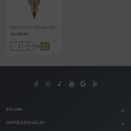
Dimmelhető vintage LED lámpa izzó, 8 W,1800K, BD200 aranyszínű bura
16.723 Ft
Db
RÓLUNK
ÜGYFÉLSZOLGÁLAT