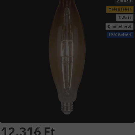
230 Volt
Meleg fehér
8 Watt
Dimmelhető
IP20 Beltéri
12.316 Ft