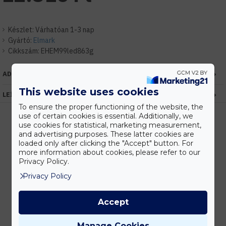
Készlet:
Várhatóan 1-3 nap
Gyártó:
Elmark
Cikkszám:
EHEM99led863g
ADATOK
This website uses cookies
LEÍRÁS
To ensure the proper functioning of the website, the
use of certain cookies is essential. Additionally, we
use cookies for statistical, marketing measurement,
and advertising purposes. These latter cookies are
Kedvezmények
loaded only after clicking the "Accept" button. For
more information about cookies, please refer to our
Vásárolj nagyobb mennyiségben és megadjuk a legjobb gyártói árakat.
Privacy Policy.
Privacy Policy
Gyors kiszállítás
Accept
Készleten lévő termékeinket akár 24 órán belül megkaphatod!
Manage Cookies