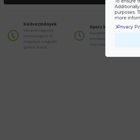
To ensure t
Additionall
purposes. T
more inform
Kedvezmények
Gyors kiszállítás
Privacy Po
Vásárolj nagyobb
Készleten lévő
mennyiségben és
termékeinket akár 24
megadjuk a legjobb
órán belül megkaphatod!
gyártói árakat.