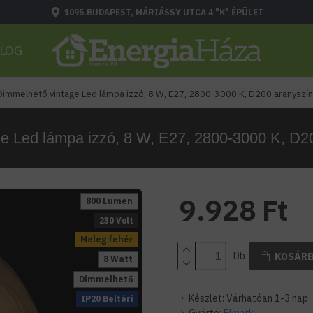
1095.BUDAPEST, MÁRIÁSSY UTCA 4 "K" ÉPÜLET
LOG
Dimmelhető vintage Led lámpa izzó, 8 W, E27, 2800-3000 K, D200 aranyszín
e Led lámpa izzó, 8 W, E27, 2800-3000 K, D2
9.928 Ft
800 Lumen
230 Volt
Meleg fehér
Db
KOSÁR
8 Watt
Dimmelhető
Készlet:
Várhatóan 1-3 nap
IP20 Beltéri