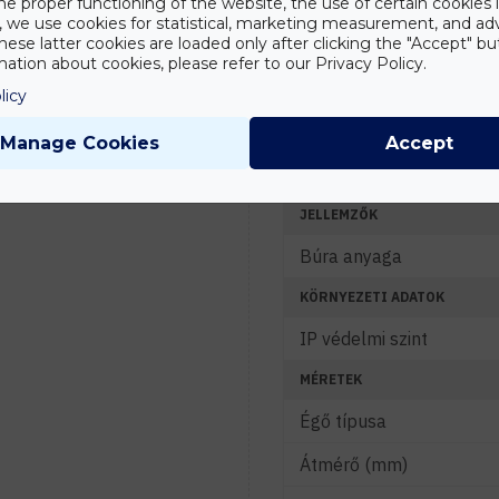
FÉNYTECHNIKAI ADATOK
he proper functioning of the website, the use of certain cookies i
y, we use cookies for statistical, marketing measurement, and ad
Fényáram (lm)
hese latter cookies are loaded only after clicking the "Accept" bu
ation about cookies, please refer to our Privacy Policy.
Tanácsadás
Színhőmérséklet (K)
licy
Írd meg nekünk
elgondolásodat és
Sugárzási szög (°)
munkatársunk segít az
Manage Cookies
Accept
elképzeléseid
Energiahatékonyság (L
megvalósításában.
JELLEMZŐK
Búra anyaga
KÖRNYEZETI ADATOK
IP védelmi szint
MÉRETEK
Égő típusa
Átmérő (mm)