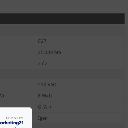
E27
25.000 óra
3 év
230 VAC
W)
8 Watt
G (A+)
Igen