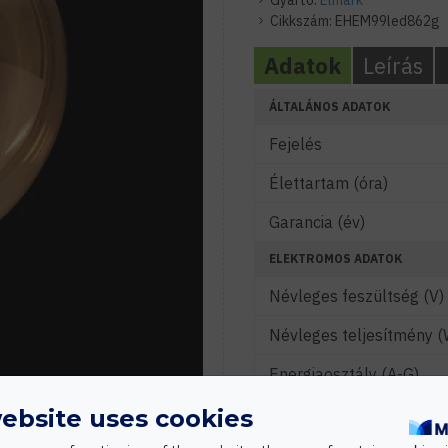
Gyártó:
Elmark
Cikkszám:
EHEM99led862g
Adatok
Leírás
ÁLTALÁNOS ADATOK
Fejelés
Élettartam (óra)
Garancia (év)
ELEKTROMOS ADATOK
Névleges feszültség (V)
Névleges teljesítmény (
Energiaosztály (A-G)
Vezérelhetőség
ebsite uses cookies