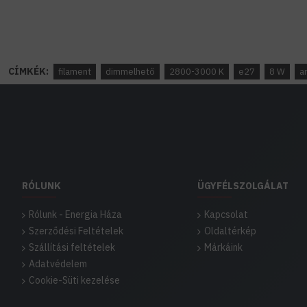
CÍMKÉK:
filament
dimmelhető
2800-3000 K
e27
8 W
a
RÓLUNK
ÜGYFÉLSZOLGÁLAT
Rólunk - Energia Háza
Kapcsolat
Szerződési Feltételek
Oldaltérkép
Szállítási feltételek
Márkáink
Adatvédelem
Cookie-Süti kezelése