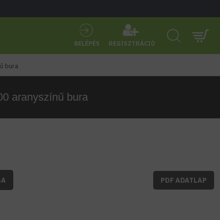
BELÉPÉS
REGISZTRÁCIÓ
ű bura
00 aranyszínű bura
BA
PDF ADATLAP