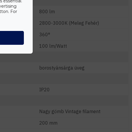
s essential.
vertising
800 lm
tton. For
2800-3000K (Meleg Fehér)
360°
m/W)
100 lm/Watt
borostyánsárga üveg
IP20
Nagy gömb Vintage filament
200 mm