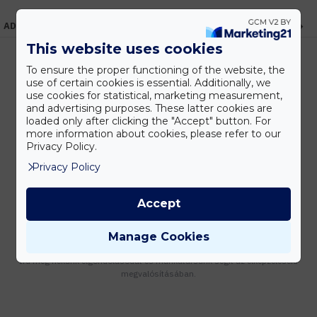
ADATOK
This website uses cookies
To ensure the proper functioning of the website, the
use of certain cookies is essential. Additionally, we
Kedvezmények
use cookies for statistical, marketing measurement,
Vásárolj nagyobb mennyiségben és megadjuk a legjobb gyártói árakat.
and advertising purposes. These latter cookies are
loaded only after clicking the "Accept" button. For
more information about cookies, please refer to our
Privacy Policy.
Privacy Policy
Gyors kiszállítás
Készleten lévő termékeinket akár 24 órán belül megkaphatod!
Accept
Manage Cookies
Tanácsadás
Írd meg nekünk elgondolásodat és munkatársunk segít az elképzeléseid
megvalósításában.