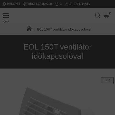
BELÉPÉS
REGISZTRÁCIÓ
1
2
E-MAIL
EOL 150T ventilátor időkapcsolóval
EOL 150T ventilátor
időkapcsolóval
Fehér