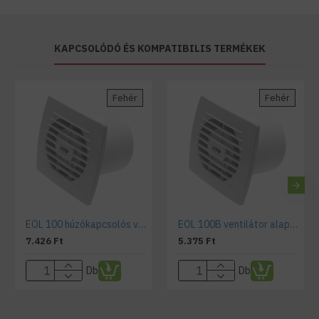
KAPCSOLÓDÓ ÉS KOMPATIBILIS TERMÉKEK
Fehér
Fehér
EOL 100 húzókapcsolós ventilátor
EOL 100B ventilátor alap kivitel
7.426 Ft
5.375 Ft
Db
Db