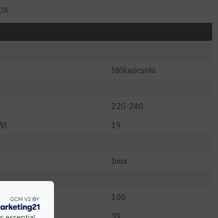
NOX
Időkapcsoló
220-240
W)
19
Inox
)
100
39
s essential.