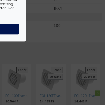
vertising
IPX4
tton. For
100
Fehér
Fehér
Fehér
20 Watt
20 Watt
EOL 100T ventilátor időkapcsolóval
EOL 120FT ventilátor fotocellával és időkapcsolóval
EOL 120HT ventilátor páraérzékelővel és időkapcsolóval
10.564 Ft
14.455 Ft
14.442 Ft