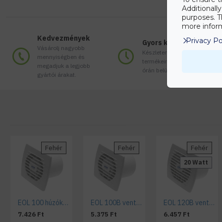
Additionall
purposes. T
more inform
Kedvezmények
Privacy Po
Gyors kiszállítás
Vásárolj nagyobb
Készleten lévő
mennyiségben és
termékeinket akár 24
megadjuk a legjobb
órán belül megkaphatod!
gyártói árakat.
Fehér
Fehér
Fehér
20 Watt
EOL 100 húzókapcsolós ventilátor
EOL 100B ventilátor alap kivitel
EOL 120B ventilátor alap kivitel
7.426 Ft
5.375 Ft
6.457 Ft