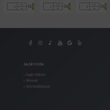
Db
Db
Db
SAJÁT FIÓK
Saját fiókom
Hírlevél
Süti beállítások