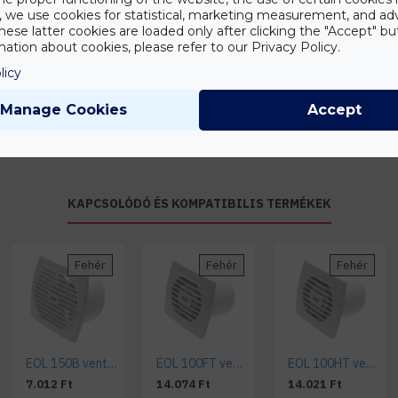
y, we use cookies for statistical, marketing measurement, and ad
IP védelmi szint
hese latter cookies are loaded only after clicking the "Accept" bu
ation about cookies, please refer to our Privacy Policy.
Tanácsadás
MÉRETEK
licy
Írd meg nekünk
elgondolásodat és
Átmérő (mm)
Manage Cookies
Accept
munkatársunk segít az
elképzeléseid
megvalósításában.
KAPCSOLÓDÓ ÉS KOMPATIBILIS TERMÉKEK
Fehér
Fehér
Fehér
EOL 150B ventilátor alap kivitel
EOL 100FT ventilátor fotocellával és időkapcsolóval
EOL 100HT ventilátor páraérzékelővel és időkapcsolóval
7.012 Ft
14.074 Ft
14.021 Ft