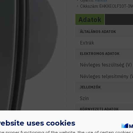
Gyártó:
Kanlux
Cikkszám:
EHKXEOLF10T-I
Adatok
ÁLTALÁNOS ADATOK
Extrák
ELEKTROMOS ADATOK
Névleges feszültség (V)
Névleges teljesítmény (
JELLEMZŐK
Szín
KÖRNYEZETI ADATOK
Szívóteljesítmény (m3/h
ebsite uses cookies
Zajszint (dB)
he proper functioning of the website, the use of certain cookies i