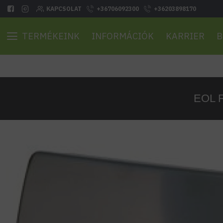
KAPCSOLAT
+36706092300
+36203898170
TERMÉKEINK
INFORMÁCIÓK
KARRIER
B
EOL F1