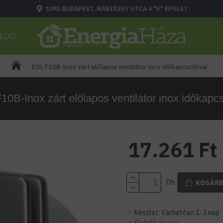
1095.BUDAPEST, MÁRIÁSSY UTCA 4 "K" ÉPÜLET
LOG
EOL F10B-Inox zárt előlapos ventilátor inox időkapcsolóval
0B-Inox zárt előlapos ventilátor inox időkapc
17.261 Ft
Db
KOSÁR
Készlet:
Várhatóan 1-3 nap