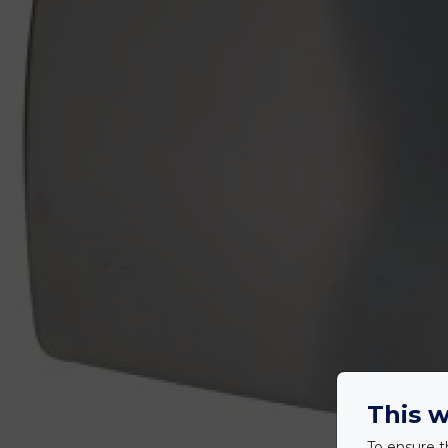
This w
To ensure t