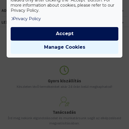
loaded only after clicking the "Accept" button. For
more information about cookies, please refer to our
Privacy Policy.
ADATOK
Privacy Policy
LEÍRÁS
Accept
Manage Cookies
Kedvezmények
Vásárolj nagyobb mennyiségben és megadjuk a legjobb gyártói árakat.
Gyors kiszállítás
Készleten lévő termékeinket akár 24 órán belül megkaphatod!
Tanácsadás
Írd meg nekünk elgondolásodat és munkatársunk segít az elképzeléseid
megvalósításában.