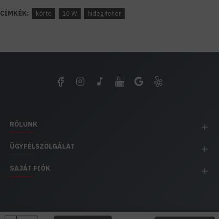
CÍMKÉK:
körte
10 W
hideg fehér
RÓLUNK
ÜGYFÉLSZOLGÁLAT
SAJÁT FIÓK
EH IMPEX / Copyright © 1991-2025 Energia Háza