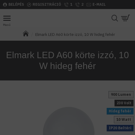
BELÉPÉS
REGISZTRÁCIÓ
1
2
E-MAIL
Elmark LED A60 körte izzó, 10 W hideg fehér
Elmark LED A60 körte izzó, 10
W hideg fehér
900 Lumen
230 Volt
Hideg fehér
10 Watt
IP20 Beltéri