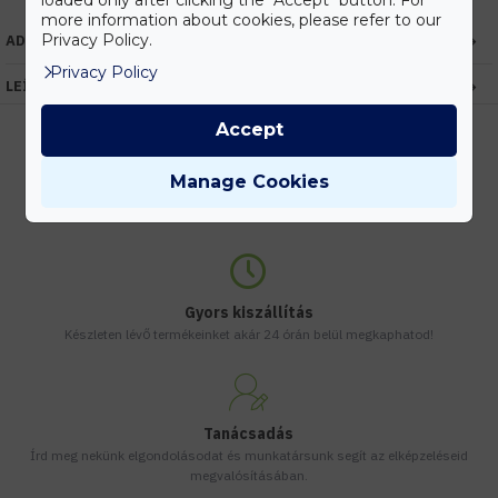
loaded only after clicking the "Accept" button. For
more information about cookies, please refer to our
Privacy Policy.
ADATOK
Privacy Policy
LEÍRÁS
Accept
Manage Cookies
Kedvezmények
Vásárolj nagyobb mennyiségben és megadjuk a legjobb gyártói árakat.
Gyors kiszállítás
Készleten lévő termékeinket akár 24 órán belül megkaphatod!
Tanácsadás
Írd meg nekünk elgondolásodat és munkatársunk segít az elképzeléseid
megvalósításában.