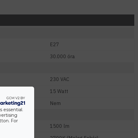
E27
30.000 óra
230 VAC
W)
15 Watt
Nem
s essential.
vertising
tton. For
1500 lm