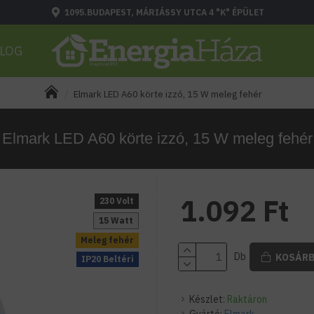
1095.BUDAPEST, MÁRIÁSSY UTCA 4 "K" ÉPÜLET
LOG
Elmark LED A60 körte izzó, 15 W meleg fehér
Elmark LED A60 körte izzó, 15 W meleg fehér
1.092 Ft
230 Volt
15 Watt
Meleg fehér
Db
KOSÁR
IP20 Beltéri
Készlet:
Raktáron