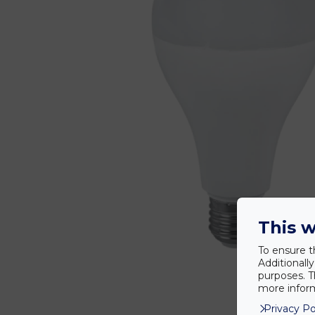
This w
To ensure t
Additionall
purposes. T
more inform
Privacy Po