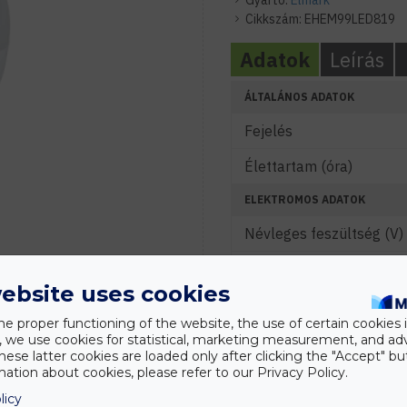
Gyártó:
Elmark
Cikkszám:
EHEM99LED819
Adatok
Leírás
ÁLTALÁNOS ADATOK
Fejelés
Élettartam (óra)
ELEKTROMOS ADATOK
Névleges feszültség (V)
Névleges teljesítmény (
ebsite uses cookies
Vezérelhetőség
he proper functioning of the website, the use of certain cookies i
FÉNYTECHNIKAI ADATOK
y, we use cookies for statistical, marketing measurement, and ad
hese latter cookies are loaded only after clicking the "Accept" bu
Fényáram (lm)
ation about cookies, please refer to our Privacy Policy.
licy