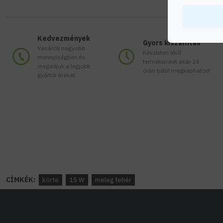
Kedvezmények
Gyors kiszállítás
Vásárolj nagyobb
Készleten lévő
mennyiségben és
termékeinket akár 24
megadjuk a legjobb
órán belül megkaphatod!
gyártói árakat.
CÍMKÉK:
körte
15 W
meleg fehér