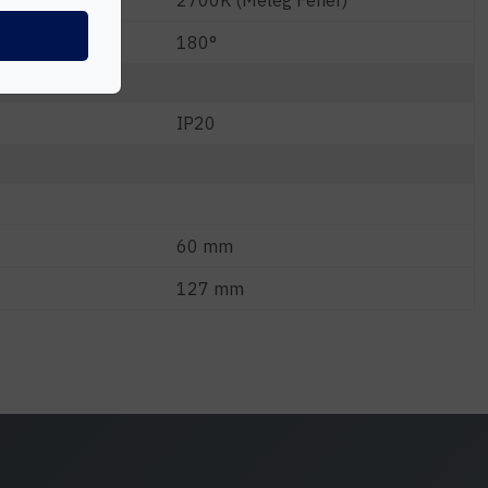
2700K (Meleg Fehér)
180°
IP20
60 mm
127 mm