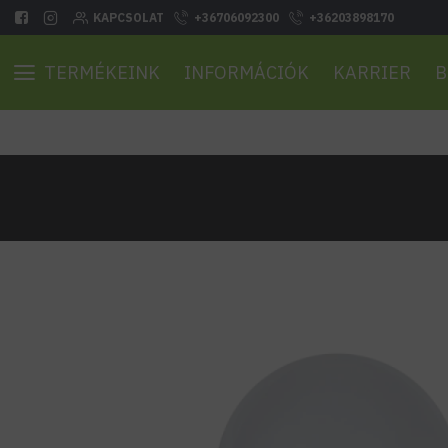
KAPCSOLAT
+36706092300
+36203898170
TERMÉKEINK
INFORMÁCIÓK
KARRIER
B