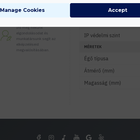
Színhőmérséklet (K)
Manage Cookies
Accept
Sugárzási szög (°)
Tanácsadás
KÖRNYEZETI ADATOK
Írd meg nekünk
elgondolásodat és
IP védelmi szint
munkatársunk segít az
elképzeléseid
MÉRETEK
megvalósításában.
Égő típusa
Átmérő (mm)
Magasság (mm)