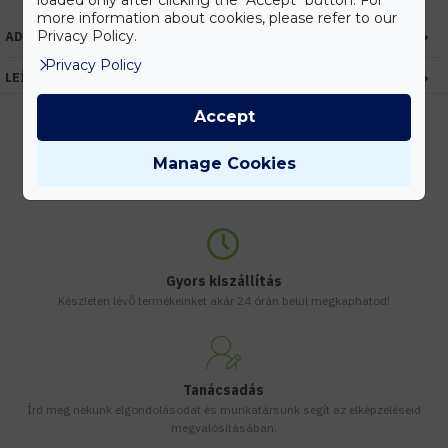
loaded only after clicking the "Accept" button. For
more information about cookies, please refer to our
Privacy Policy.
ADATOK
Privacy Policy
LEÍRÁS
Accept
Manage Cookies
Kedvezmények
Vásárolj nagyobb mennyiségben és megadjuk a legjobb gyártói árakat.
Gyors kiszállítás
Készleten lévő termékeinket akár 24 órán belül megkaphatod!
Tanácsadás
Írd meg nekünk elgondolásodat és munkatársunk segít az elképzeléseid
megvalósításában.