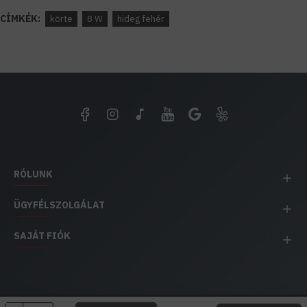
CÍMKÉK:
körte
8 W
hideg fehér
RÓLUNK
ÜGYFÉLSZOLGÁLAT
SAJÁT FIÓK
EH IMPEX / Copyright © 1991-2025 Energia Háza