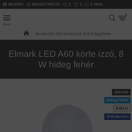
BELÉPÉS
REGISZTRÁCIÓ
1
2
E-MAIL
Elmark LED A60 körte izzó, 8 W hideg fehér
Elmark LED A60 körte izzó, 8
W hideg fehér
230 Volt
Hideg fehér
8 Watt
IP20 Beltéri