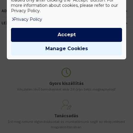
loaded only after clicking the "Accept" button. For
more information about cookies, please refer to our
Privacy Policy.
ADATOK
Privacy Policy
LEÍRÁS
Accept
Manage Cookies
Kedvezmények
Vásárolj nagyobb mennyiségben és megadjuk a legjobb gyártói árakat.
Gyors kiszállítás
Készleten lévő termékeinket akár 24 órán belül megkaphatod!
Tanácsadás
Írd meg nekünk elgondolásodat és munkatársunk segít az elképzeléseid
megvalósításában.