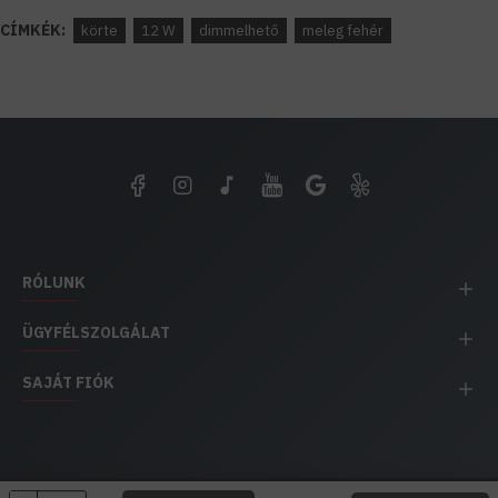
CÍMKÉK:
körte
12 W
dimmelhető
meleg fehér
RÓLUNK
ÜGYFÉLSZOLGÁLAT
SAJÁT FIÓK
EH IMPEX / Copyright © 1991-2025 Energia Háza