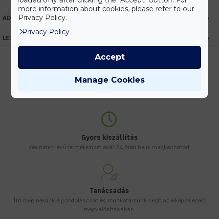
loaded only after clicking the "Accept" button. For
more information about cookies, please refer to our
Privacy Policy.
ADATOK
Privacy Policy
LEÍRÁS
Accept
Manage Cookies
Kedvezmények
Vásárolj nagyobb mennyiségben és megadjuk a legjobb gyártói árakat.
Gyors kiszállítás
Készleten lévő termékeinket akár 24 órán belül megkaphatod!
Tanácsadás
Írd meg nekünk elgondolásodat és munkatársunk segít az elképzeléseid
megvalósításában.