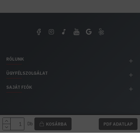
RÓLUNK
ÜGYFÉLSZOLGÁLAT
SAJÁT FIÓK
EH IMPEX / Copyright © 1991-2025 Energia Háza
Db
KOSÁRBA
PDF ADATLAP