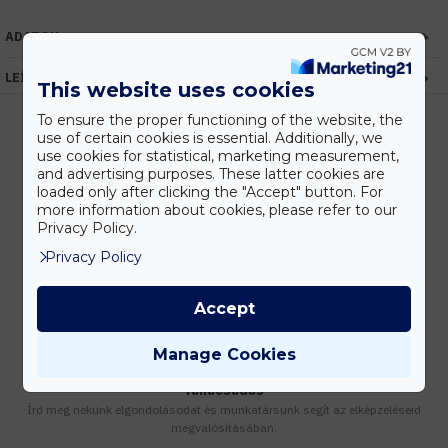
ADATOK
LEÍRÁS
This website uses cookies
To ensure the proper functioning of the website, the
use of certain cookies is essential. Additionally, we
use cookies for statistical, marketing measurement,
Kedvezmények
and advertising purposes. These latter cookies are
loaded only after clicking the "Accept" button. For
Vásárolj nagyobb mennyiségben és megadjuk a legjobb gyártói árakat.
more information about cookies, please refer to our
Privacy Policy.
Privacy Policy
Gyors kiszállítás
Készleten lévő termékeinket akár 24 órán belül megkaphatod!
Accept
Manage Cookies
Tanácsadás
Írd meg nekünk elgondolásodat és munkatársunk segít az elképzeléseid
megvalósításában.