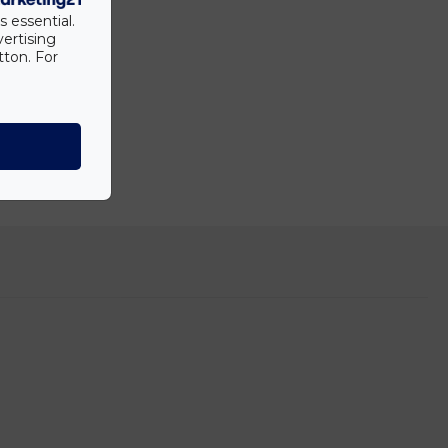
s essential.
vertising
tton. For