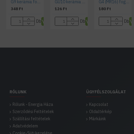
G9 kerámia foglalat 230V , beépíthető
GU10 kerámia foglalat 230V -beépíthető
G4 (MR16) foglalat 12 Voltos égőhöz
348 Ft
126 Ft
180 Ft
Db
Db
Db
RÓLUNK
ÜGYFÉLSZOLGÁLAT
Rólunk - Energia Háza
Kapcsolat
Szerződési Feltételek
Oldaltérkép
Szállítási feltételek
Márkáink
Adatvédelem
Cookie-Süti kezelése