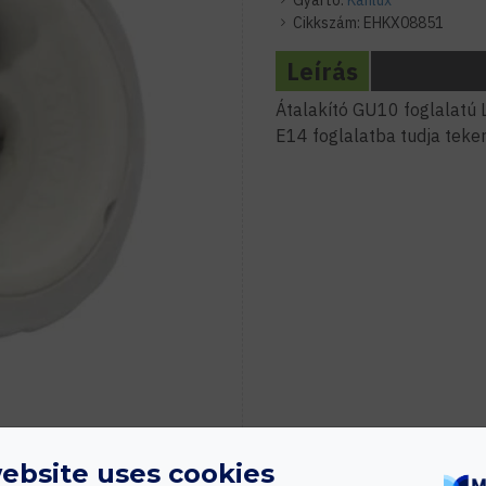
Gyártó:
Kanlux
Cikkszám:
EHKX08851
Leírás
Átalakító GU10 foglalatú 
E14 foglalatba tudja teker
ebsite uses cookies