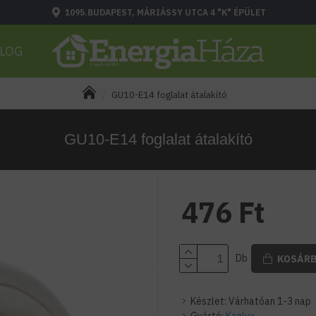
1095.BUDAPEST, MÁRIÁSSY UTCA 4 "K" ÉPÜLET
LOG
GU10-E14 foglalat átalakító
GU10-E14 foglalat átalakító
476 Ft
Db
KOSÁR
Készlet:
Várhatóan 1-3 nap