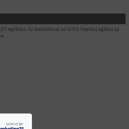
LED égőkhöz. Az átalakítóval az GU10 fejelésű égőket az
ni.