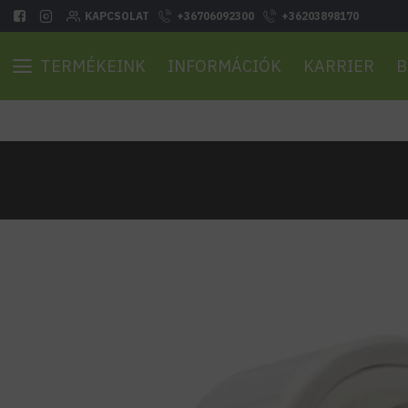
KAPCSOLAT
+36706092300
+36203898170
TERMÉKEINK
INFORMÁCIÓK
KARRIER
B