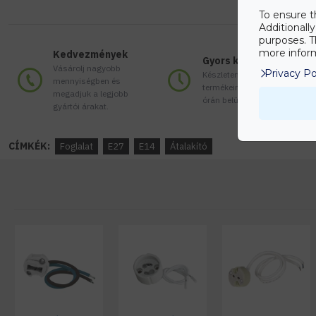
To ensure t
Additionall
purposes. T
more inform
Kedvezmények
Gyors kiszállítás
Vásárolj nagyobb
Privacy Po
Készleten lévő
mennyiségben és
termékeinket akár 24
megadjuk a legjobb
órán belül megkaphatod!
gyártói árakat.
CÍMKÉK:
Foglalat
E27
E14
Átalakító