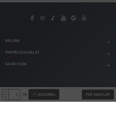
RÓLUNK
ÜGYFÉLSZOLGÁLAT
SAJÁT FIÓK
EH IMPEX / Copyright © 1991-2025 Energia Háza
Db
KOSÁRBA
PDF ADATLAP