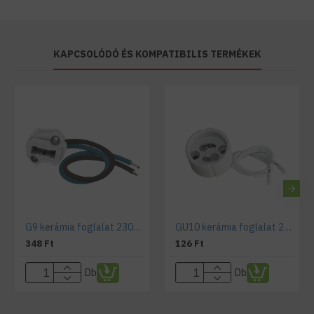
KAPCSOLÓDÓ ÉS KOMPATIBILIS TERMÉKEK
G9 kerámia foglalat 230V , beépíthető
GU10 kerámia foglalat 230V -beépíthető
348 Ft
126 Ft
Db
Db