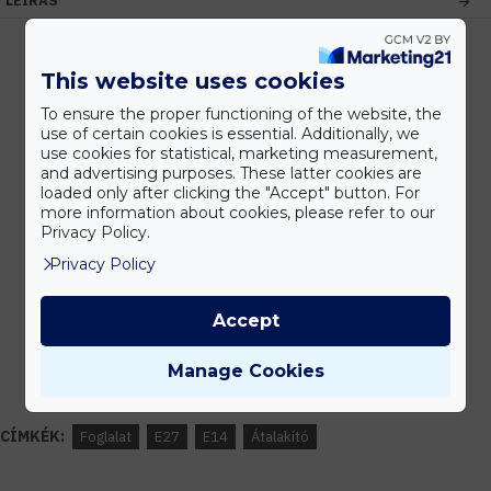
LEÍRÁS
This website uses cookies
Kedvezmények
To ensure the proper functioning of the website, the
Vásárolj nagyobb mennyiségben és megadjuk a legjobb gyártói árakat.
use of certain cookies is essential. Additionally, we
use cookies for statistical, marketing measurement,
and advertising purposes. These latter cookies are
loaded only after clicking the "Accept" button. For
more information about cookies, please refer to our
Gyors kiszállítás
Privacy Policy.
Készleten lévő termékeinket akár 24 órán belül megkaphatod!
Privacy Policy
Accept
Tanácsadás
Írd meg nekünk elgondolásodat és munkatársunk segít az elképzeléseid
Manage Cookies
megvalósításában.
CÍMKÉK:
Foglalat
E27
E14
Átalakító