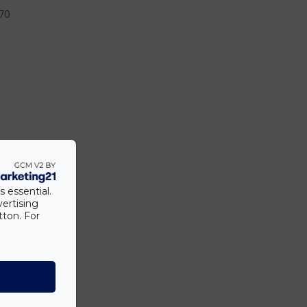
70
s essential.
vertising
tton. For