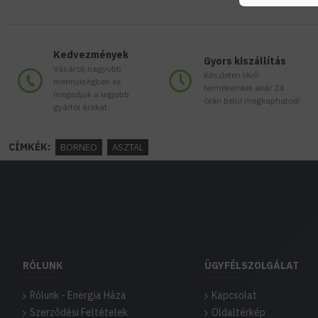
Kedvezmények
Gyors kiszállítás
Vásárolj nagyobb
Készleten lévő
mennyiségben és
termékeinket akár 24
megadjuk a legjobb
órán belül megkaphatod!
gyártói árakat.
CÍMKÉK:
BORNEO
ASZTAL
RÓLUNK
ÜGYFÉLSZOLGÁLAT
Rólunk - Energia Háza
Kapcsolat
Szerződési Feltételek
Oldaltérkép