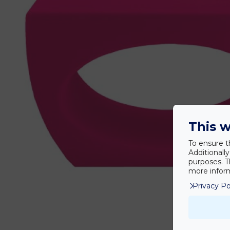
This w
To ensure t
Additionall
purposes. T
more inform
Privacy Po