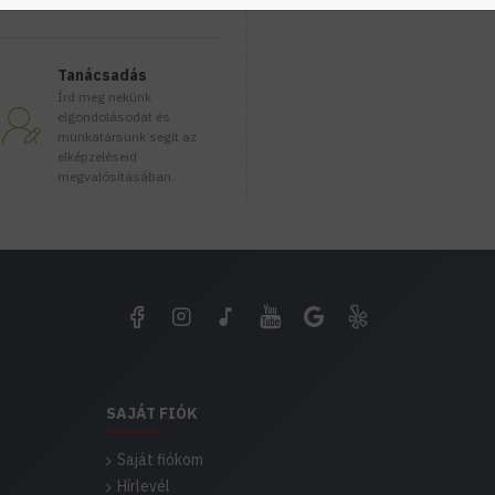
Tanácsadás
Írd meg nekünk
elgondolásodat és
munkatársunk segít az
elképzeléseid
megvalósításában.
SAJÁT FIÓK
Saját fiókom
Hírlevél