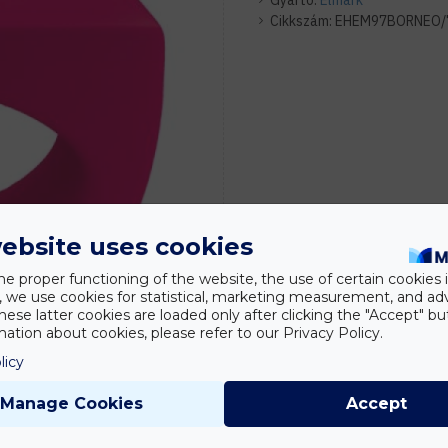
Gyártó:
Elmark
Cikkszám:
EHEM97BORNEO/
ebsite uses cookies
he proper functioning of the website, the use of certain cookies i
y, we use cookies for statistical, marketing measurement, and ad
hese latter cookies are loaded only after clicking the "Accept" bu
ation about cookies, please refer to our Privacy Policy.
licy
Manage Cookies
Accept