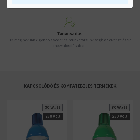
Készleten lévő termékeinket akár 24 órán belül megkaphatod!
Tanácsadás
Írd meg nekünk elgondolásodat és munkatársunk segít az elképzeléseid
megvalósításában.
KAPCSOLÓDÓ ÉS KOMPATIBILIS TERMÉKEK
30 Watt
30 Watt
230 Volt
230 Volt