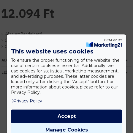
12.094 Ft
Készlet:
Rendelhető
Gyártó:
Elmark
Cikkszám:
EH98MINICOL-BL
This website uses cookies
To ensure the proper functioning of the website, the
ADATOK
use of certain cookies is essential. Additionally, we
use cookies for statistical, marketing measurement,
LEÍRÁS
and advertising purposes. These latter cookies are
loaded only after clicking the "Accept" button. For
more information about cookies, please refer to our
Privacy Policy.
Kedvezmények
Privacy Policy
Vásárolj nagyobb mennyiségben és megadjuk a legjobb gyártói árakat.
Accept
Manage Cookies
Gyors kiszállítás