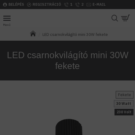
BELÉPÉS
REGISZTRÁCIÓ
1
2
E-MAIL
LED csarnokvilágító mini 30W fekete
LED csarnokvilágító mini 30W
fekete
Fekete
30 Watt
230 Volt