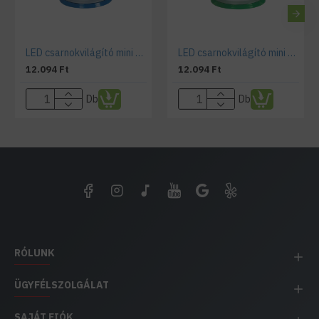
LED csarnokvilágító mini 30W kék
LED csarnokvilágító mini 30W zöld
12.094 Ft
12.094 Ft
Db
Db
RÓLUNK
ÜGYFÉLSZOLGÁLAT
SAJÁT FIÓK