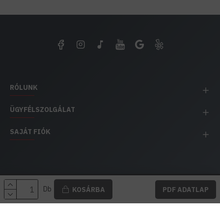
RÓLUNK
ÜGYFÉLSZOLGÁLAT
SAJÁT FIÓK
EH IMPEX / Copyright © 1991-2025 Energia Háza
Db
KOSÁRBA
PDF ADATLAP