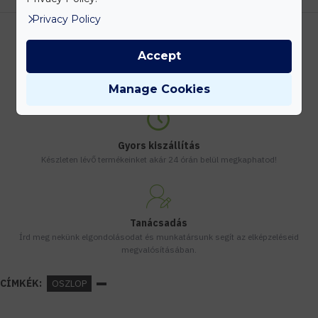
Privacy Policy
Accept
Kedvezmények
Vásárolj nagyobb mennyiségben és megadjuk a legjobb gyártói árakat.
Manage Cookies
Gyors kiszállítás
Készleten lévő termékeinket akár 24 órán belül megkaphatod!
Tanácsadás
Írd meg nekünk elgondolásodat és munkatársunk segít az elképzeléseid
megvalósításában.
CÍMKÉK:
OSZLOP