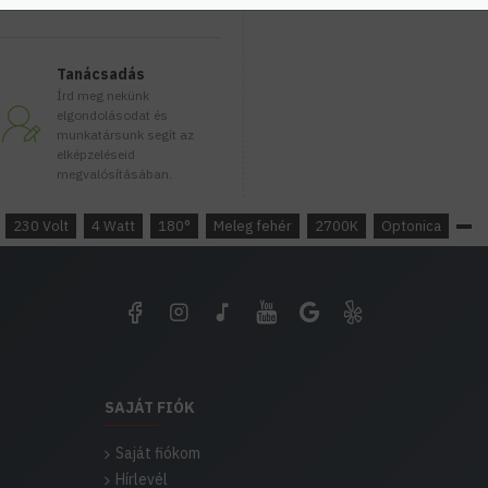
Típus
Gyártó
Tanácsadás
Foglalat típusa
Írd meg nekünk
elgondolásodat és
Névleges Teljesítmény /
munkatársunk segít az
elképzeléseid
Névleges Feszültség / H
megvalósításában.
Fényáram / lámpa fény
230 Volt
4 Watt
180°
Meleg fehér
2700K
Optonica
Fényáram hatékonyság (A
fényáram hányadosa)
Kiváltott fényforrás (Tel
Sugárzási szög (A megvil
SAJÁT FIÓK
Várható élettartam
Saját fiókom
Színhőmérséklet
Hírlevél