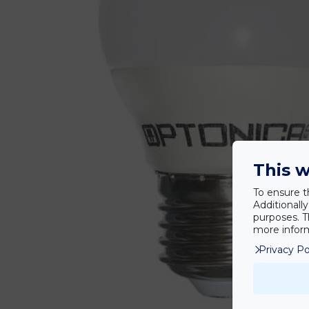
This w
To ensure t
Additionall
purposes. T
more inform
Privacy Po