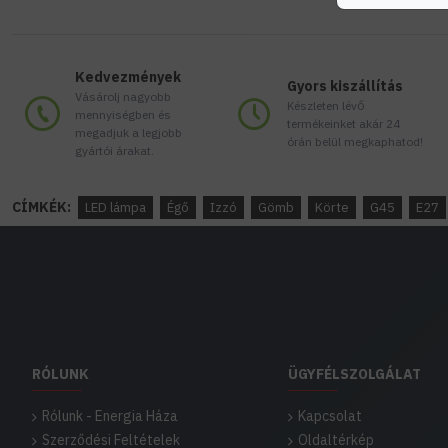
Kedvezmények
Gyors kiszállítás
Vásárolj nagyobb
Készleten lévő
mennyiségben és
termékeinket akár 24
megadjuk a legjobb
órán belül megkaphatod!
gyártói árakat.
CÍMKÉK:
LED lámpa
Égő
Izzó
Gömb
Körte
G45
E27
RÓLUNK
ÜGYFÉLSZOLGÁLAT
Rólunk - Energia Háza
Kapcsolat
Szerződési Feltételek
Oldaltérkép