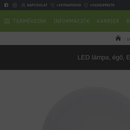
KAPCSOLAT
+36706092300
+36203898170
TERMÉKEINK
INFORMÁCIÓK
KARRIER
B
L
LED lámpa, égő, E2