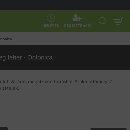
BELÉPÉS
REGISZTRÁCIÓ
ptonica
eg fehér - Optonica
let! Vásárolj megbízható forrásból! Szakmai támogatás,
feltételek.