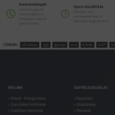
Kedvezmények
Gyors kiszállítás
Vásárolj nagyobb
Készleten lévő
mennyiségben és
termékeinket akár 24
megadjuk a legjobb
órán belül megkaphatod!
gyártói árakat.
CÍMKÉK:
LED lámpa
égő
gyertya
e14
8 Watt
210°
me
RÓLUNK
ÜGYFÉLSZOLGÁLAT
Rólunk - Energia Háza
Kapcsolat
Szerződési Feltételek
Oldaltérkép
Szállítási feltételek
Márkáink