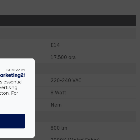
E14
17.500 óra
220-240 VAC
s essential.
vertising
W)
8 Watt
tton. For
Nem
800 lm