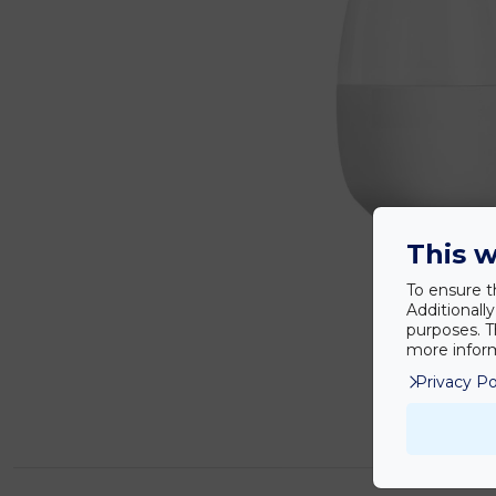
This w
To ensure t
Additionall
purposes. T
more inform
Privacy Po