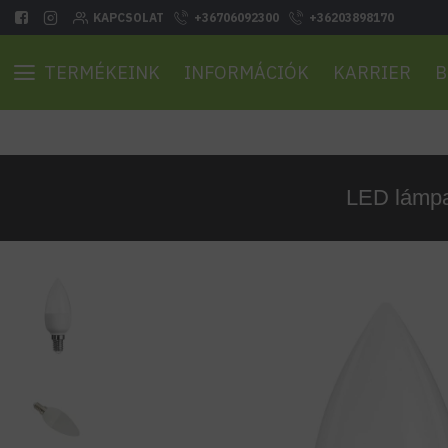
KAPCSOLAT
+36706092300
+36203898170
TERMÉKEINK
INFORMÁCIÓK
KARRIER
B
LED lámpa 