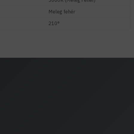
3000K (Meleg Fehér)
Meleg fehér
210°