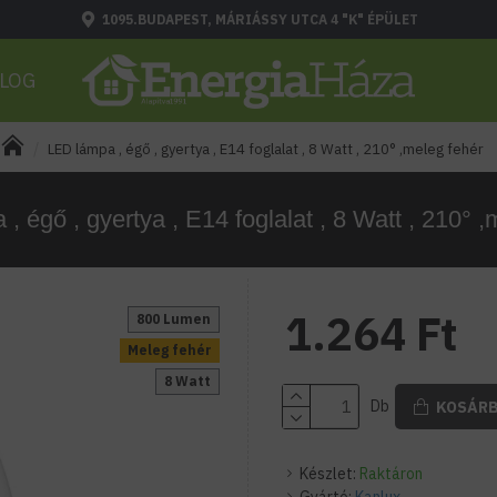
1095.BUDAPEST, MÁRIÁSSY UTCA 4 "K" ÉPÜLET
LOG
LED lámpa , égő , gyertya , E14 foglalat , 8 Watt , 210° ,meleg fehér
, égő , gyertya , E14 foglalat , 8 Watt , 210° ,
1.264 Ft
800 Lumen
Meleg fehér
8 Watt
Db
KOSÁR
Készlet:
Raktáron