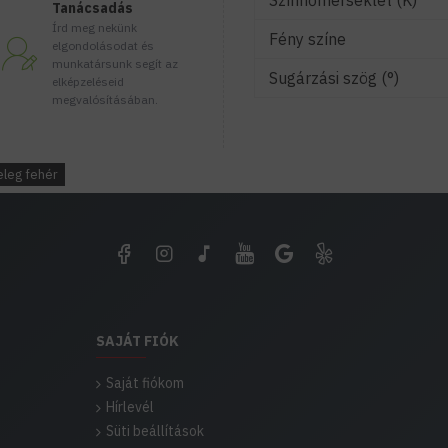
Színhőmérséklet (K)
Tanácsadás
Írd meg nekünk
Fény színe
elgondolásodat és
munkatársunk segít az
Sugárzási szög (°)
elképzeléseid
megvalósításában.
leg fehér
SAJÁT FIÓK
Saját fiókom
Hírlevél
Süti beállítások