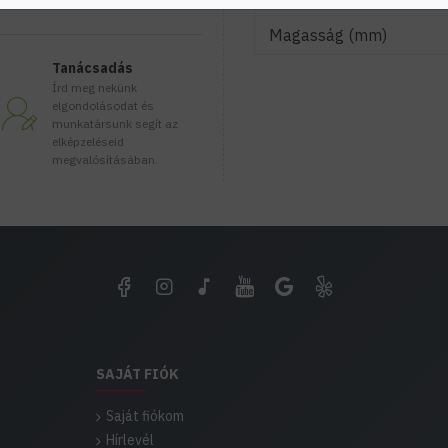
Magasság (mm)
Tanácsadás
Írd meg nekünk
elgondolásodat és
munkatársunk segít az
elképzeléseid
megvalósításában.
SAJÁT FIÓK
Saját fiókom
Hírlevél