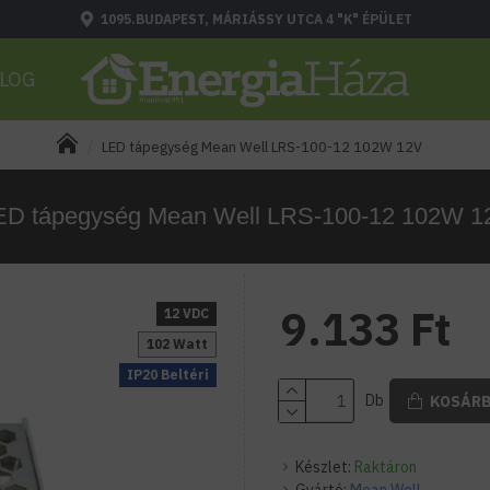
1095.BUDAPEST, MÁRIÁSSY UTCA 4 "K" ÉPÜLET
LOG
LED tápegység Mean Well LRS-100-12 102W 12V
ED tápegység Mean Well LRS-100-12 102W 1
9.133 Ft
12 VDC
102 Watt
IP20 Beltéri
Db
KOSÁR
Készlet:
Raktáron