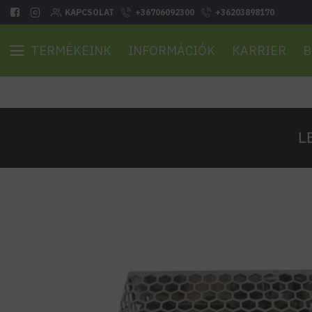
KAPCSOLAT
+36706092300
+36203898170
TERMÉKEINK
INFORMÁCIÓK
KARRIER
B
L