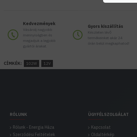
Kedvezmények
Gyors kiszállítás
Vásárolj nagyobb
Készleten lévő
mennyiségben és
termékeinket akár 24
megadjuk a legjobb
órán belül megkaphatod!
gyártói árakat.
CÍMKÉK:
102W
12V
RÓLUNK
ÜGYFÉLSZOLGÁLAT
Rólunk - Energia Háza
Kapcsolat
Szerződési Feltételek
Oldaltérkép