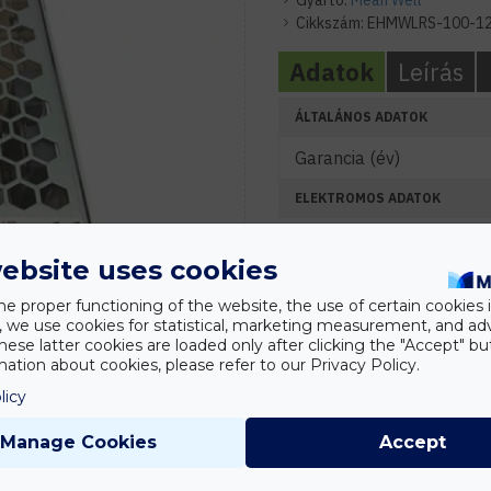
Gyártó:
Mean Well
Cikkszám:
EHMWLRS-100-1
Adatok
Leírás
ÁLTALÁNOS ADATOK
Garancia (év)
ELEKTROMOS ADATOK
Névleges feszültség (V)
ebsite uses cookies
Névleges teljesítmény (
he proper functioning of the website, the use of certain cookies i
KÖRNYEZETI ADATOK
y, we use cookies for statistical, marketing measurement, and ad
hese latter cookies are loaded only after clicking the "Accept" bu
IP védelmi szint
ation about cookies, please refer to our Privacy Policy.
licy
MÉRETEK
Manage Cookies
Accept
Szélesség (mm)
Hosszúság (mm)