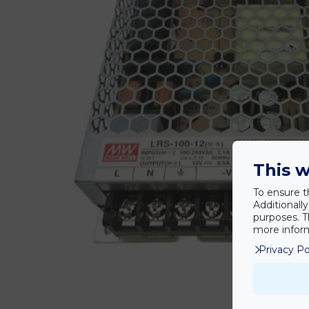
This w
To ensure t
Additionall
purposes. T
more inform
Privacy Po