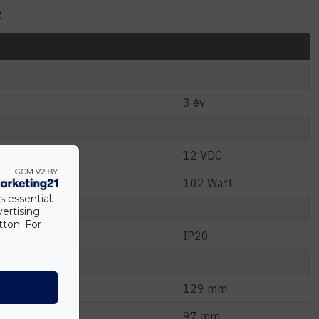
2
3 év
12 VDC
W)
102 Watt
s essential.
vertising
tton. For
IP20
129 mm
97 mm