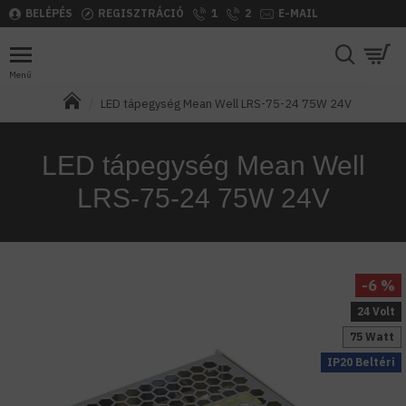
BELÉPÉS
REGISZTRÁCIÓ
1
2
E-MAIL
LED tápegység Mean Well LRS-75-24 75W 24V
LED tápegység Mean Well
LRS-75-24 75W 24V
-6 %
24 Volt
75 Watt
IP20 Beltéri