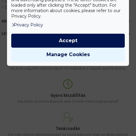
Gyártó:
Mean Well
loaded only after clicking the "Accept" button. For
Cikkszám:
EHMWLRS-75-24
more information about cookies, please refer to our
Privacy Policy.
ADATOK
Privacy Policy
LEÍRÁS
Accept
Manage Cookies
Kedvezmények
Vásárolj nagyobb mennyiségben és megadjuk a legjobb gyártói árakat.
Gyors kiszállítás
Készleten lévő termékeinket akár 24 órán belül megkaphatod!
Tanácsadás
Írd meg nekünk elgondolásodat és munkatársunk segít az elképzeléseid