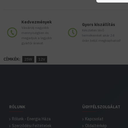
Kedvezmények
Gyors kiszállítás
Vásárolj nagyobb
Készleten lévő
mennyiségben és
termékeinket akár 24
megadjuk a legjobb
órán belül megkaphatod!
gyártói árakat.
CÍMKÉK:
25W
12V
RÓLUNK
ÜGYFÉLSZOLGÁLAT
Rólunk - Energia Háza
Kapcsolat
Szerződési Feltételek
Oldaltérkép