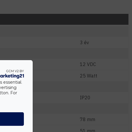
3 év
12 VDC
W)
25 Watt
s essential.
vertising
tton. For
IP20
78 mm
51 mm