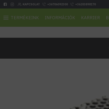
KAPCSOLAT
+36706092300
+36203898170
TERMÉKEINK
INFORMÁCIÓK
KARRIER
B