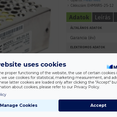
Gyártó:
Mean Well
Cikkszám:
EHMWRS-25-12
Adatok
Leírás
ÁLTALÁNOS ADATOK
Garancia (év)
ELEKTROMOS ADATOK
Névleges feszültség (V)
ebsite uses cookies
Névleges teljesítmény (
he proper functioning of the website, the use of certain cookies i
KÖRNYEZETI ADATOK
y, we use cookies for statistical, marketing measurement, and ad
hese latter cookies are loaded only after clicking the "Accept" bu
IP védelmi szint
ation about cookies, please refer to our Privacy Policy.
licy
MÉRETEK
Manage Cookies
Accept
Szélesség (mm)
Hosszúság (mm)