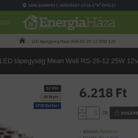
1095.BUDAPEST, MÁRIÁSSY UTCA 4 "K" ÉPÜLET
LOG
LED tápegység Mean Well RS-25-12 25W 12V
LED tápegység Mean Well RS-25-12 25W 12
6.218 Ft
12 VDC
25 Watt
IP20 Beltéri
Db
KOSÁR
Készlet:
Raktáron