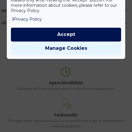
loaded only after clicking the "Accept" button. For
more information about cookies, please refer to our
Privacy Policy.
ADATOK
Privacy Policy
LEÍRÁS
Accept
Manage Cookies
Kedvezmények
Vásárolj nagyobb mennyiségben és megadjuk a legjobb gyártói árakat.
Gyors kiszállítás
Készleten lévő termékeinket akár 24 órán belül megkaphatod!
Tanácsadás
Írd meg nekünk elgondolásodat és munkatársunk segít az elképzeléseid
megvalósításában.