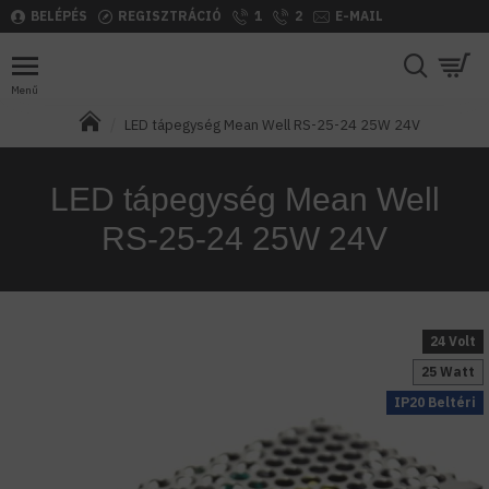
BELÉPÉS
REGISZTRÁCIÓ
1
2
E-MAIL
LED tápegység Mean Well RS-25-24 25W 24V
LED tápegység Mean Well
RS-25-24 25W 24V
24 Volt
25 Watt
IP20 Beltéri