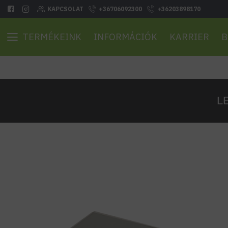
KAPCSOLAT
+36706092300
+36203898170
TERMÉKEINK
INFORMÁCIÓK
KARRIER
B
L