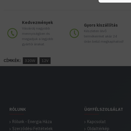
Kedvezmények
Gyors kiszállítás
Vásárolj nagyobb
Készleten lévő
mennyiségben és
termékeinket akár 24
megadjuk a legjobb
órán belül megkaphatod!
gyártói árakat.
CÍMKÉK:
320W
12V
RÓLUNK
ÜGYFÉLSZOLGÁLAT
Rólunk - Energia Háza
Kapcsolat
Szerződési Feltételek
Oldaltérkép