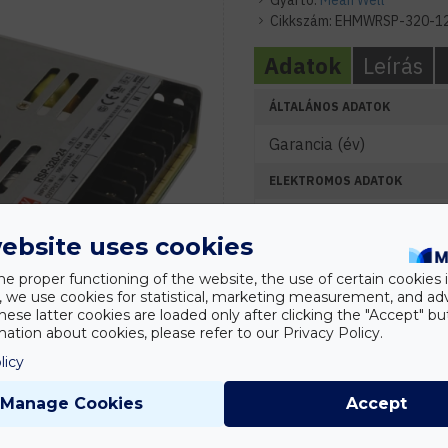
Gyártó:
Mean Well
Cikkszám:
EHMWRSP-320-1
Adatok
Leírás
ÁLTALÁNOS ADATOK
Garancia (év)
ELEKTROMOS ADATOK
Névleges feszültség (V)
ebsite uses cookies
Névleges teljesítmény (
he proper functioning of the website, the use of certain cookies i
KÖRNYEZETI ADATOK
y, we use cookies for statistical, marketing measurement, and ad
hese latter cookies are loaded only after clicking the "Accept" bu
IP védelmi szint
ation about cookies, please refer to our Privacy Policy.
licy
MÉRETEK
Manage Cookies
Accept
Szélesség (mm)
Hosszúság (mm)