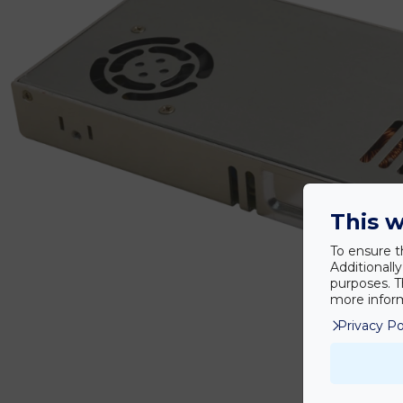
This w
To ensure t
Additionall
purposes. T
more inform
Privacy Po