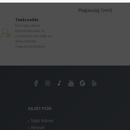
Magasság (mm)
Tanácsadás
Írd meg nekünk
elgondolásodat és
munkatársunk segít az
elképzeléseid
megvalósításában.
SAJÁT FIÓK
Saját fiókom
Hírlevél