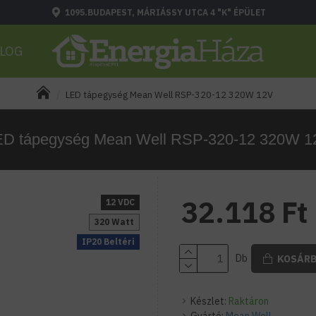
1095.BUDAPEST, MÁRIÁSSY UTCA 4 "K" ÉPÜLET
LOG
LED tápegység Mean Well RSP-320-12 320W 12V
ED tápegység Mean Well RSP-320-12 320W 1
32.118 Ft
12 VDC
320 Watt
IP20 Beltéri
Db
KOSÁR
Készlet:
Raktáron