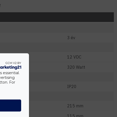
2
3 év
12 VDC
W)
320 Watt
s essential.
vertising
tton. For
IP20
215 mm
115 mm