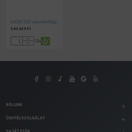
LUCKY LED csarnokvilágító SMD 250W
140.619 Ft
Db
RÓLUNK
ÜGYFÉLSZOLGÁLAT
SAJÁT FIÓK