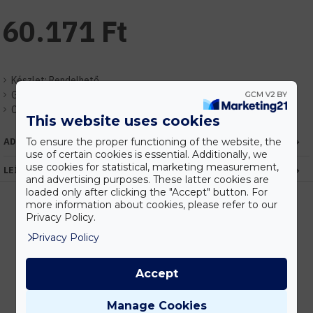
60.171 Ft
Készlet:
Rendelhető
Gyártó:
Elmark
Cikkszám:
EH98LUCKY120SMD
This website uses cookies
To ensure the proper functioning of the website, the
ADATOK
use of certain cookies is essential. Additionally, we
use cookies for statistical, marketing measurement,
LEÍRÁS
and advertising purposes. These latter cookies are
loaded only after clicking the "Accept" button. For
more information about cookies, please refer to our
Privacy Policy.
Kedvezmények
Privacy Policy
Vásárolj nagyobb mennyiségben és megadjuk a legjobb gyártói árakat.
Accept
Manage Cookies
Gyors kiszállítás