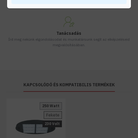
Készleten lévő termékeinket akár 24 órán belül megkaphatod!
Tanácsadás
Írd meg nekünk elgondolásodat és munkatársunk segít az elképzeléseid
megvalósításában.
KAPCSOLÓDÓ ÉS KOMPATIBILIS TERMÉKEK
250 Watt
Fekete
230 Volt