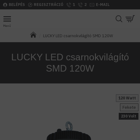
BELÉPÉS
REGISZTRÁCIÓ
1
2
E-MAIL
LUCKY LED csarnokvilágító SMD 120W
LUCKY LED csarnokvilágító
SMD 120W
120 Watt
Fekete
230 Volt