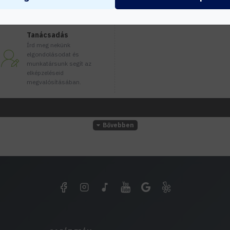
Tanácsadás
Írd meg nekünk
elgondolásodat és
munkatársunk segít az
elképzeléseid
megvalósításában.