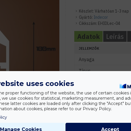
Készlet:
Várhatóan 1-3 nap
Gyártó:
Indecor
Cikkszám:
EHIDLec-04
Adatok
Leírás
JELLEMZŐK
Anyaga
Típus
ebsite uses cookies
Szín
he proper functioning of the website, the use of certain cookies i
MÉRETEK
y, we use cookies for statistical, marketing measurement, and ad
hese latter cookies are loaded only after clicking the "Accept" bu
Szélesség (mm)
ation about cookies, please refer to our Privacy Policy.
Hosszúság (mm)
licy
Magasság (mm)
Manage Cookies
Accept