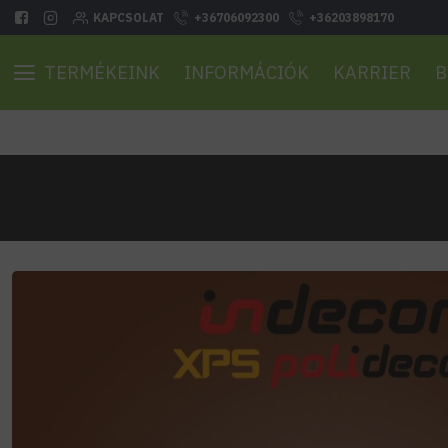
KAPCSOLAT
+36706092300
+36203898170
TERMÉKEINK
INFORMÁCIÓK
KARRIER
B