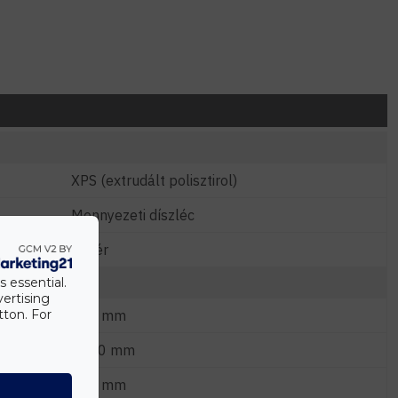
XPS (extrudált polisztirol)
Mennyezeti díszléc
Fehér
s essential.
vertising
tton. For
120 mm
2000 mm
100 mm