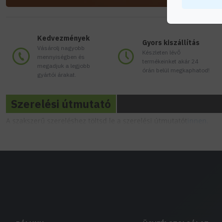
Kedvezmények
Gyors kiszállítás
Vásárolj nagyobb
Készleten lévő
mennyiségben és
termékeinket akár 24
megadjuk a legjobb
órán belül megkaphatod!
gyártói árakat.
Szerelési útmutató
A szakszerű szereléshez töltsd le a szerelési útmutatót
innen.