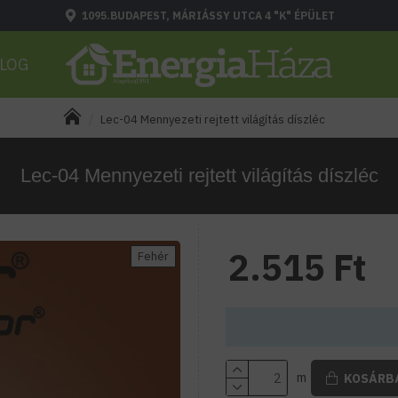
1095.BUDAPEST, MÁRIÁSSY UTCA 4 "K" ÉPÜLET
LOG
Lec-04 Mennyezeti rejtett világítás díszléc
Lec-04 Mennyezeti rejtett világítás díszléc
2.515 Ft
Fehér
m
KOSÁRB