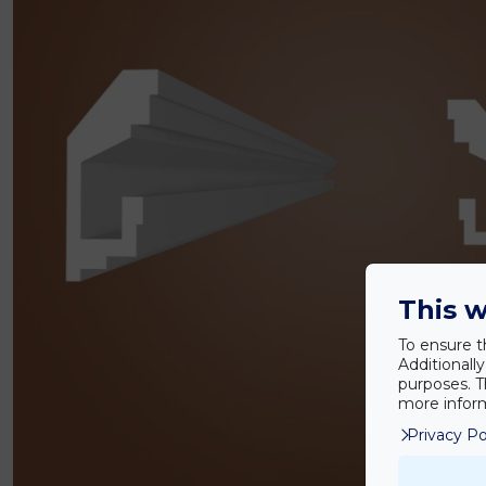
This w
To ensure t
Additionall
purposes. T
more inform
Privacy Po