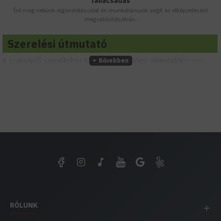
Tanácsadás
Írd meg nekünk elgondolásodat és munkatársunk segít az elképzeléseid
megvalósításában.
Szerelési útmutató
A szakszerű szereléshez töltsd le a szerelési útmutatót
innen.
RÓLUNK