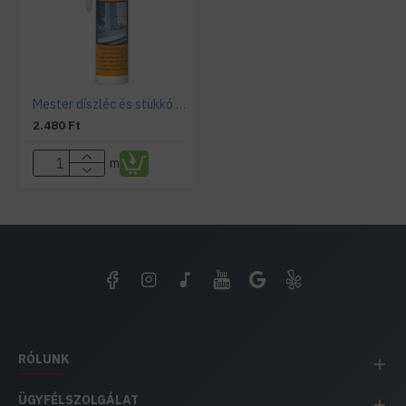
Mester díszléc és stukkó ragasztó
2.480 Ft
m
RÓLUNK
ÜGYFÉLSZOLGÁLAT