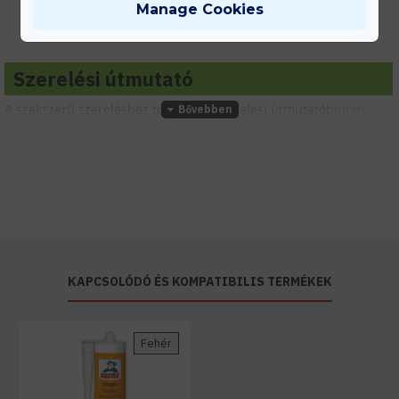
Tanácsadás
Manage Cookies
Írd meg nekünk elgondolásodat és munkatársunk segít az elképzeléseid
megvalósításában.
Szerelési útmutató
A szakszerű szereléshez töltsd le a szerelési útmutatót
innen.
KAPCSOLÓDÓ ÉS KOMPATIBILIS TERMÉKEK
Fehér