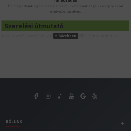
Tanácsadás
Írd meg nekünk elgondolásodat és munkatársunk segít az elképzeléseid
megvalósításában.
Szerelési útmutató
A szakszerű szereléshez töltsd le a szerelési útmutatót
innen.
RÓLUNK