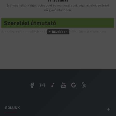
Tanácsadás
Írd meg nekünk elgondolásodat és munkatársunk segít az elképzeléseid
megvalósításában.
Szerelési útmutató
A szakszerű szereléshez töltsd le a szerelési útmutatót
innen.
RÓLUNK