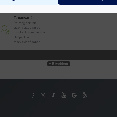
Tanácsadás
Írd meg nekünk
elgondolásodat és
munkatársunk segít az
elképzeléseid
megvalósításában.