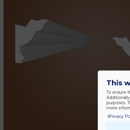
This w
To ensure t
Additionall
purposes. T
more inform
Privacy Po