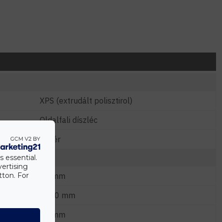
XPS (extrudált polisztirol)
Oldalfali díszléc
Fehér
s essential.
vertising
tton. For
65 mm
2000 mm
90 mm