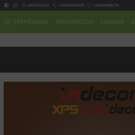
KAPCSOLAT
+36706092300
+36203898170
TERMÉKEINK
INFORMÁCIÓK
KARRIER
B