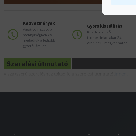
Kedvezmények
Gyors kiszállítás
Vásárolj nagyobb
Készleten lévő
mennyiségben és
termékeinket akár 24
megadjuk a legjobb
órán belül megkaphatod!
gyártói árakat.
Szerelési útmutató
A szakszerű szereléshez töltsd le a szerelési útmutatót
innen.