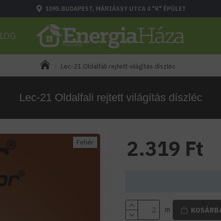
1095.BUDAPEST, MÁRIÁSSY UTCA 4 "K" ÉPÜLET
LOG
Lec-21 Oldalfali rejtett világítás díszléc
Lec-21 Oldalfali rejtett világítás díszléc
2.319 Ft
Fehér
m
KOSÁRB