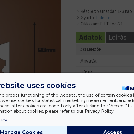
Készlet:
Várhatóan 1-3 nap
Gyártó:
Indecor
Cikkszám:
EHIDLec-21
Adatok
Leírás
JELLEMZŐK
Anyaga
Típus
ebsite uses cookies
Szín
he proper functioning of the website, the use of certain cookies i
MÉRETEK
y, we use cookies for statistical, marketing measurement, and ad
hese latter cookies are loaded only after clicking the "Accept" bu
Szélesség (mm)
ation about cookies, please refer to our Privacy Policy.
Hosszúság (mm)
licy
Magasság (mm)
Manage Cookies
Accept