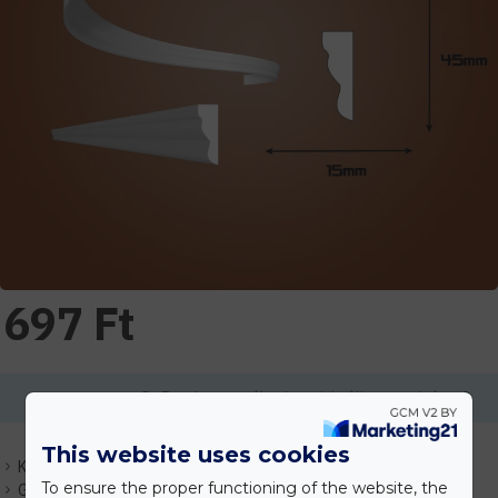
697 Ft
Ennek a terméknek a minimális mennyisége 2
This website uses cookies
Készlet:
Várhatóan 1-3 nap
To ensure the proper functioning of the website, the
Gyártó:
Indecor