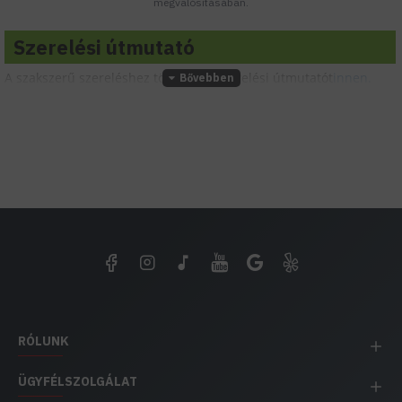
megvalósításában.
Szerelési útmutató
A szakszerű szereléshez töltsd le a szerelési útmutatót
innen.
RÓLUNK
ÜGYFÉLSZOLGÁLAT