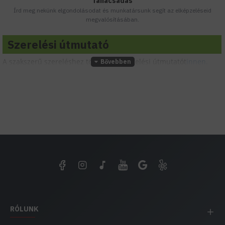
Tanácsadás
Írd meg nekünk elgondolásodat és munkatársunk segít az elképzeléseid
megvalósításában.
Szerelési útmutató
A szakszerű szereléshez töltsd le a szerelési útmutatót
innen.
RÓLUNK