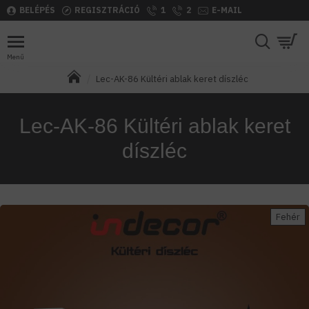
BELÉPÉS
REGISZTRÁCIÓ
1
2
E-MAIL
Lec-AK-86 Kültéri ablak keret díszléc
Lec-AK-86 Kültéri ablak keret
díszléc
Fehér