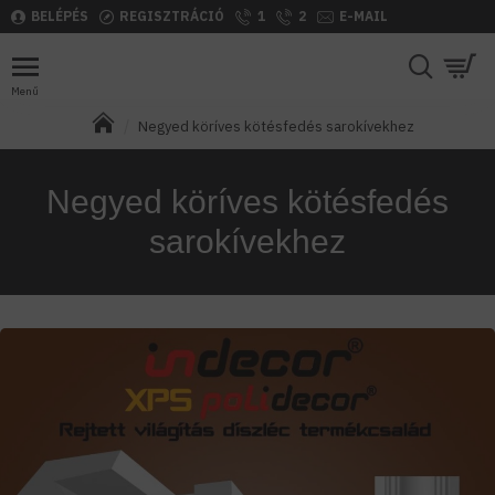
BELÉPÉS
REGISZTRÁCIÓ
1
2
E-MAIL
Negyed köríves kötésfedés sarokívekhez
Negyed köríves kötésfedés
sarokívekhez