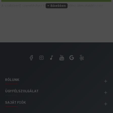
A szakszerű szereléshez töltsd le a szerelési útmutatót
innen.
RÓLUNK
ÜGYFÉLSZOLGÁLAT
SAJÁT FIÓK