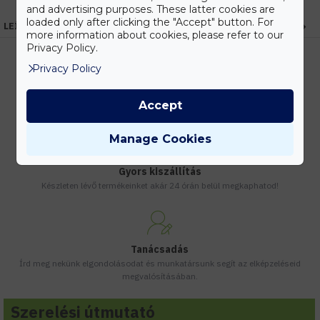
and advertising purposes. These latter cookies are
loaded only after clicking the "Accept" button. For
LEÍRÁS
more information about cookies, please refer to our
Privacy Policy.
Privacy Policy
Kedvezmények
Accept
Vásárolj nagyobb mennyiségben és megadjuk a legjobb gyártói árakat.
Manage Cookies
Gyors kiszállítás
Készleten lévő termékeinket akár 24 órán belül megkaphatod!
Tanácsadás
Írd meg nekünk elgondolásodat és munkatársunk segít az elképzeléseid
megvalósításában.
Szerelési útmutató