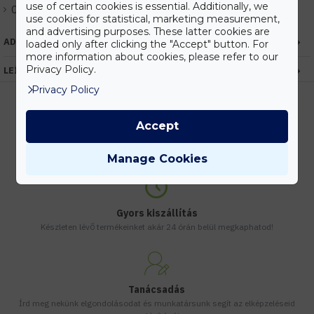
use of certain cookies is essential. Additionally, we
Cikkszám:
EHIDNutos-1
use cookies for statistical, marketing measurement,
and advertising purposes. These latter cookies are
ADATOK
loaded only after clicking the "Accept" button. For
more information about cookies, please refer to our
Privacy Policy.
LEÍRÁS
Privacy Policy
Accept
Kedvezmények
Vásárolj nagyobb mennyiségben és megadjuk a legjobb gyártói árakat.
Manage Cookies
Gyors kiszállítás
Készleten lévő termékeinket akár 24 órán belül megkaphatod!
Tanácsadás
Írd meg nekünk elgondolásodat és munkatársunk segít az elképzeléseid