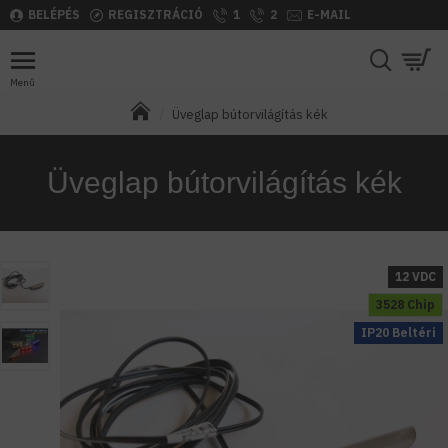
BELÉPÉS
REGISZTRÁCIÓ
1
2
E-MAIL
Üveglap bútorvilágítás kék
Üveglap bútorvilágítás kék
12 VDC
3528 Chip
IP20 Beltéri