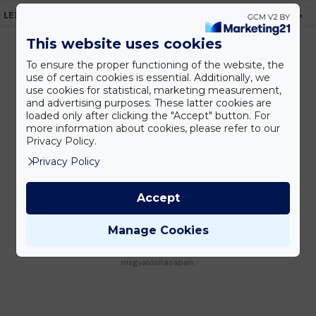
LEÍRÁS
This website uses cookies
To ensure the proper functioning of the website, the
use of certain cookies is essential. Additionally, we
Kedvezmények
use cookies for statistical, marketing measurement,
Vásárolj nagyobb mennyiségben és megadjuk a legjobb gyártói árakat.
and advertising purposes. These latter cookies are
loaded only after clicking the "Accept" button. For
more information about cookies, please refer to our
Privacy Policy.
Gyors kiszállítás
Privacy Policy
Készleten lévő termékeinket akár 24 órán belül megkaphatod!
Accept
Manage Cookies
Tanácsadás
Írd meg nekünk elgondolásodat és munkatársunk segít az elképzeléseid
megvalósításában.