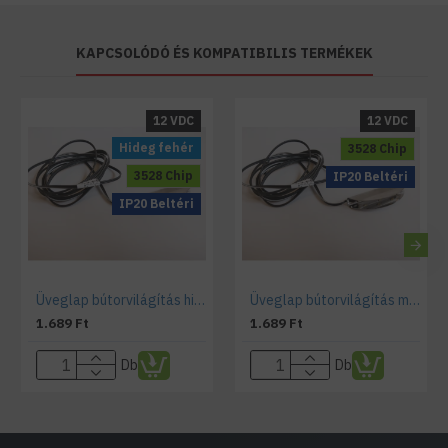
KAPCSOLÓDÓ ÉS KOMPATIBILIS TERMÉKEK
12 VDC
12 VDC
Hideg fehér
3528 Chip
3528 Chip
IP20 Beltéri
IP20 Beltéri
Üveglap bútorvilágítás hideg fehér
Üveglap bútorvilágítás meleg fehér
1.689 Ft
1.689 Ft
Db
Db