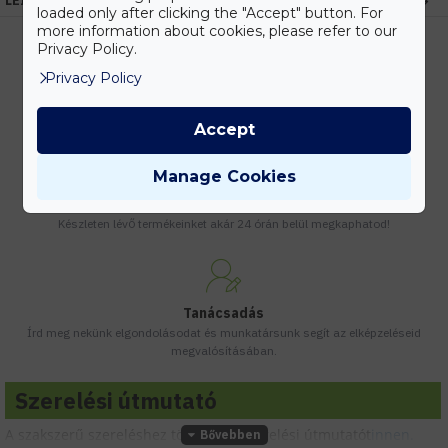
LEÍRÁS
loaded only after clicking the "Accept" button. For
more information about cookies, please refer to our
Privacy Policy.
Privacy Policy
Kedvezmények
Vásárolj nagyobb mennyiségben és megadjuk a legjobb gyártói árakat.
Accept
Manage Cookies
Gyors kiszállítás
Készleten lévő termékeinket akár 24 órán belül megkaphatod!
Tanácsadás
Írd meg nekünk elgondolásodat és munkatársunk segít az elképzeléseid
megvalósításában.
Szerelési útmutató
A szakszerű szereléshez töltsd le a szerelési útmutatót
innen.