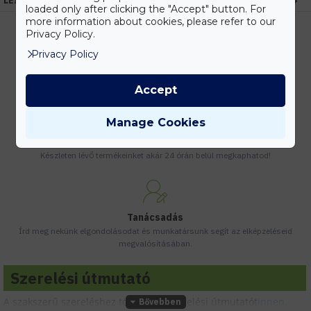
LEÍRÁS
loaded only after clicking the "Accept" button. For
more information about cookies, please refer to our
Privacy Policy.
Privacy Policy
Kedvezmények
Vásárolj nagyobb mennyiségben és megadjuk a legjobb gyártói árakat.
Accept
Manage Cookies
Gyors kiszállítás
Készleten lévő termékeinket akár 24 órán belül megkaphatod!
Tanácsadás
Írd meg nekünk elgondolásodat és munkatársunk segít az elképzeléseid
megvalósításában.
Szerelési útmutató
A szakszerű szereléshez töltsd le a szerelési útmutatót
innen.