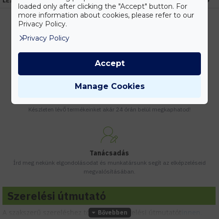
LEÍRÁS
loaded only after clicking the "Accept" button. For
more information about cookies, please refer to our
Privacy Policy.
Privacy Policy
Kedvezmények
Vásárolj nagyobb mennyiségben és megadjuk a legjobb gyártói árakat.
Accept
Manage Cookies
Gyors kiszállítás
Készleten lévő termékeinket akár 24 órán belül megkaphatod!
Tanácsadás
Írd meg nekünk elgondolásodat és munkatársunk segít az elképzeléseid
megvalósításában.
Szerelési útmutató
A szakszerű szereléshez töltsd le a szerelési útmutatót
innen.