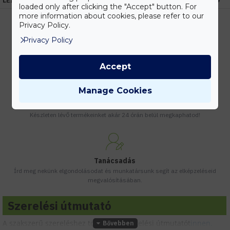
LEÍRÁS
loaded only after clicking the "Accept" button. For
more information about cookies, please refer to our
Privacy Policy.
Privacy Policy
Kedvezmények
Vásárolj nagyobb mennyiségben és megadjuk a legjobb gyártói árakat.
Accept
Manage Cookies
Gyors kiszállítás
Készleten lévő termékeinket akár 24 órán belül megkaphatod!
Tanácsadás
Írd meg nekünk elgondolásodat és munkatársunk segít az elképzeléseid
megvalósításában.
Szerelési útmutató
A szakszerű szereléshez töltsd le a szerelési útmutatót
innen.