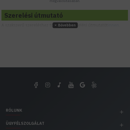
megvalósításában.
Szerelési útmutató
A szakszerű szereléshez töltsd le a szerelési útmutatót
innen.
RÓLUNK
ÜGYFÉLSZOLGÁLAT