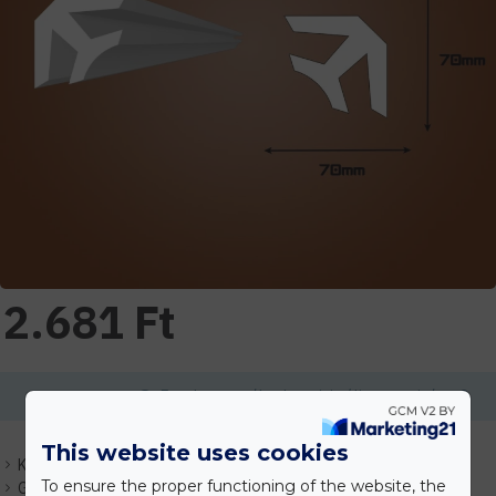
2.681 Ft
Ennek a terméknek a minimális mennyisége 2
This website uses cookies
Készlet:
Várhatóan 1-3 nap
To ensure the proper functioning of the website, the
Gyártó:
Indecor