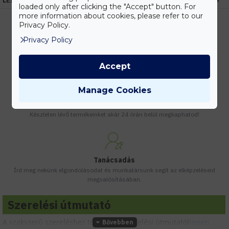
LEÍRÁS
loaded only after clicking the "Accept" button. For
more information about cookies, please refer to our
Privacy Policy.
Privacy Policy
Kedvezmények
Vásárolj nagyobb mennyiségben és megadjuk a legjobb gyártói árakat.
Accept
Manage Cookies
Gyors kiszállítás
Készleten lévő termékeinket akár 24 órán belül megkaphatod!
Tanácsadás
Írd meg nekünk elgondolásodat és munkatársunk segít az elképzeléseid
megvalósításában.
Szerelési útmutató
A szakszerű szereléshez töltsd le a szerelési útmutatót
innen.